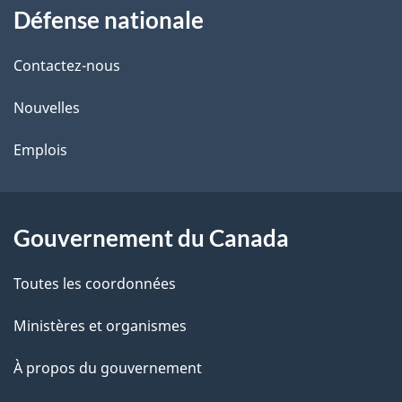
Défense nationale
propos
i
de
l
Contactez-nous
ce
s
Nouvelles
site
d
Emplois
e
l
Gouvernement du Canada
a
Toutes les coordonnées
p
Ministères et organismes
a
À propos du gouvernement
g