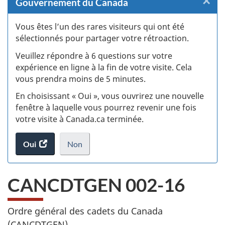
×
F
Gouvernement du Canada
:
Vous êtes l’un des rares visiteurs qui ont été
sélectionnés pour partager votre rétroaction.
S
Veuillez répondre à 6 questions sur votre
d
expérience en ligne à la fin de votre visite. Cela
vous prendra moins de 5 minutes.
si
En choisissant « Oui », vous ouvrirez une nouvelle
w
fenêtre à laquelle vous pourrez revenir une fois
votre visite à Canada.ca terminée.
(t
Oui
accéder
Non
d
au
je
.
sondage.
ne
CANCDTGEN 002-16
veux
pas
participer
Ordre général des cadets du Canada
au
(
CANCDTGEN
)
sondage