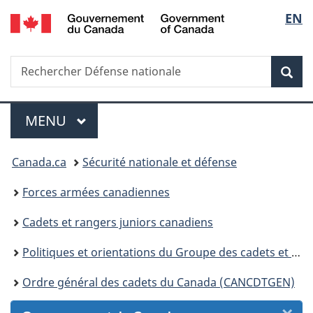
/
Sélec
EN
Passer
Passer
Passer
Passer
Government
au
au
à
à
de
of
Gestionnaire
contenu
«
la
Canada
Recherche
Rechercher
des
principal
Au
version
Rec
la
Défense
Invitations
sujet
HTML
nationale
du
simplifiée
langu
Menu
gouvernement
MENU
PRINCIPAL
»
Vous
Canada.ca
Sécurité nationale et défense
êtes
Forces armées canadiennes
ici :
Cadets et rangers juniors canadiens
Politiques et orientations du Groupe des cadets et rangers juniors canadiens
Ordre général des cadets du Canada (CANCDTGEN)