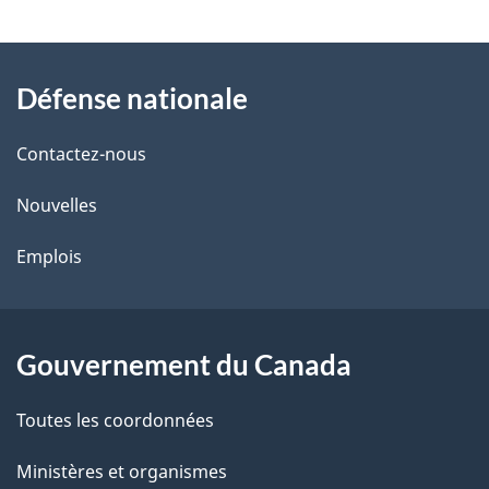
t
À
a
Défense nationale
propos
i
de
l
Contactez-nous
ce
s
Nouvelles
site
d
Emplois
e
l
Gouvernement du Canada
a
Toutes les coordonnées
p
Ministères et organismes