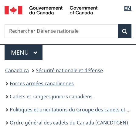
/
Sélec
EN
Passer
Passer
Passer
Government
au
à
à
de
of
contenu
«
la
Canada
Recherche
Rechercher
principal
Au
version
Rec
la
Défense
sujet
HTML
nationale
du
simplifiée
langu
Menu
gouvernement
MENU
PRINCIPAL
»
Vous
Canada.ca
Sécurité nationale et défense
êtes
Forces armées canadiennes
ici :
Cadets et rangers juniors canadiens
Politiques et orientations du Groupe des cadets et rangers juniors canadiens
Ordre général des cadets du Canada (CANCDTGEN)