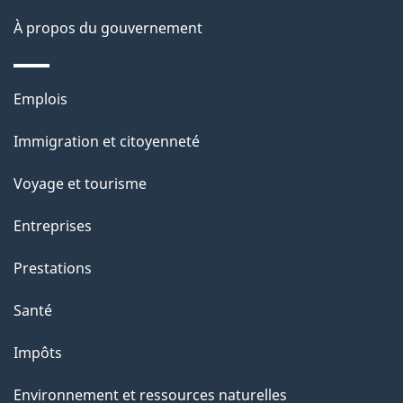
a
À propos du gouvernement
g
e
Thèmes
Emplois
et
Immigration et citoyenneté
sujets
Voyage et tourisme
Entreprises
Prestations
Santé
Impôts
Environnement et ressources naturelles