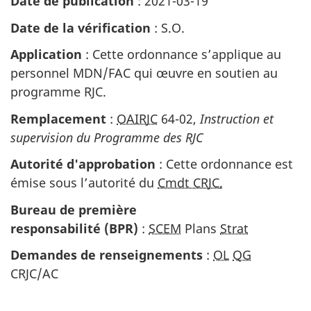
Date de
publication
:
2021-03-19
Date de la
vérification
:
S.O.
Application
:
Cette ordonnance s’applique au
personnel MDN/FAC qui œuvre en soutien au
programme RJC.
Remplacement
:
OAIRJC
64-02,
Instruction et
supervision du Programme des RJC
Autorité
d'approbation
:
Cette ordonnance est
émise sous l’autorité du
Cmdt CRJC
.
Bureau de première
responsabilité (BPR)
:
SCEM
Plans
Strat
Demandes de
renseignements
:
OL
QG
CRJC/AC