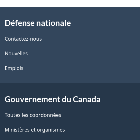
t
À
a
Défense nationale
propos
i
de
l
Contactez-nous
ce
s
Nouvelles
site
d
Emplois
e
l
Gouvernement du Canada
a
Toutes les coordonnées
p
Ministères et organismes
a