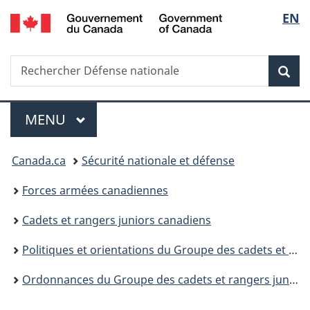
/
Sélec
EN
Passer
Passer
Passer
Government
au
à
à
de
of
contenu
«
la
Canada
Recherche
Rechercher
principal
Au
version
Rec
la
Défense
sujet
HTML
nationale
du
simplifiée
langu
Menu
gouvernement
MENU
PRINCIPAL
»
Vous
Canada.ca
Sécurité nationale et défense
êtes
Forces armées canadiennes
ici :
Cadets et rangers juniors canadiens
Politiques et orientations du Groupe des cadets et rangers juniors canadiens
Ordonnances du Groupe des cadets et rangers juniors canadiens (O Gp CRJC)