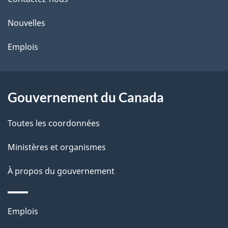
de
l
ce
s
Nouvelles
site
d
Emplois
e
l
Gouvernement du Canada
a
Toutes les coordonnées
p
Ministères et organismes
a
À propos du gouvernement
g
e
Thèmes
Emplois
et