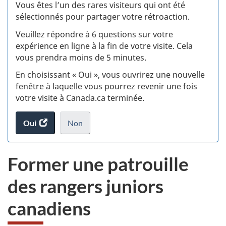
:
Vous êtes l’un des rares visiteurs qui ont été
sélectionnés pour partager votre rétroaction.
S
Veuillez répondre à 6 questions sur votre
d
expérience en ligne à la fin de votre visite. Cela
vous prendra moins de 5 minutes.
si
En choisissant « Oui », vous ouvrirez une nouvelle
w
fenêtre à laquelle vous pourrez revenir une fois
votre visite à Canada.ca terminée.
(t
Oui
accéder
Non
d
au
je
.
sondage.
ne
Former une patrouille
veux
pas
des rangers juniors
participer
au
canadiens
sondage
du