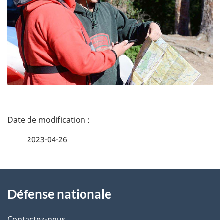
D
é
2023-04-26
t
À
a
Défense nationale
propos
i
Contactez-nous