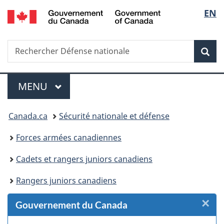
/
Sélec
EN
Passer
Passer
Passer
Passer
Government
au
au
à
à
de
of
Gestionnaire
contenu
«
la
Canada
Recherche
Rechercher
des
principal
Au
version
Rec
la
Défense
Invitations
sujet
HTML
nationale
du
simplifiée
langu
Menu
gouvernement
MENU
PRINCIPAL
»
Vous
Canada.ca
Sécurité nationale et défense
êtes
Forces armées canadiennes
ici :
Cadets et rangers juniors canadiens
Rangers juniors canadiens
×
F
Gouvernement du Canada