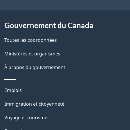
e
l
Gouvernement du Canada
a
Toutes les coordonnées
p
Ministères et organismes
a
À propos du gouvernement
g
e
Thèmes
Emplois
et
Immigration et citoyenneté
sujets
Voyage et tourisme