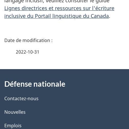
langage inclusif, veuillez consulter le guide
Lignes directrices et ressources sur l'écriture
inclusive du Portail linguistique du Canada
.
D
é
2022-10-31
t
À
a
Défense nationale
propos
i
de
l
Contactez-nous
ce
s
Nouvelles
site
d
Emplois