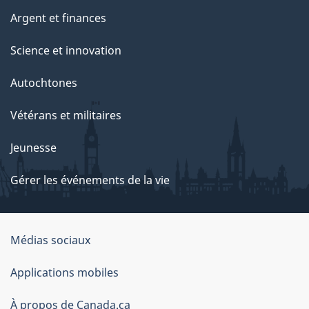
Argent et finances
Science et innovation
Autochtones
Vétérans et militaires
Jeunesse
Gérer les événements de la vie
Organisation
Médias sociaux
du
Applications mobiles
gouvernement
du
À propos de Canada.ca