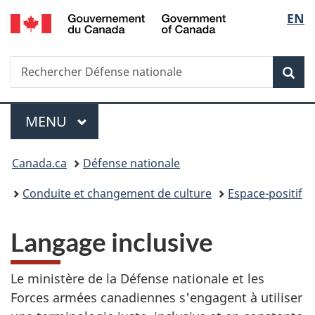
/
Sélec
EN
Passer
Passer
Passer
Government
au
à
à
de
of
contenu
«
la
Canada
Recherche
Rechercher
principal
Au
version
Rec
la
Défense
sujet
HTML
nationale
du
simplifiée
langu
Menu
gouvernement
MENU
PRINCIPAL
»
Vous
Canada.ca
Défense nationale
êtes
Conduite et changement de culture
Espace-positif
ici :
Langage inclusive
Le ministère de la Défense nationale et les
Forces armées canadiennes s'engagent à utiliser