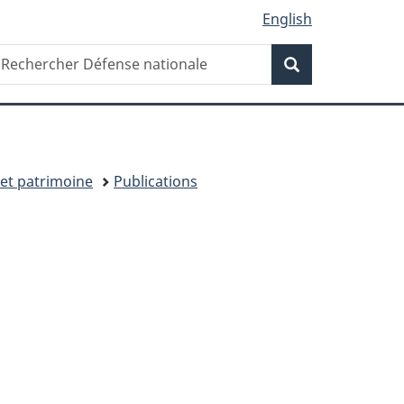
English
Recherche
echercher
Recherche
éfense
ationale
 et patrimoine
Publications