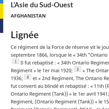
L’Asie du Sud-Ouest
AFGHANISTAN
Lignée
Ce régiment de la Force de réserve vit le jou
septembre 1866, lorsque le «
34th "Ontario 
Note de bas de page
1
Il fut rebaptisé : «
34th Ontario Regime
Note de bas de pa
3
Regiment
» le 1er mai 1920;
«
The Ontar
Note de bas de page
4
1936;
et «
2nd Regiment, The Ontario R
fut converti au blindé et rebaptisé : «
11th (
Ontario Regiment (Tank))
» le 1er avril 1941
Regiment, (Ontario Regiment (Tank))
» le 1