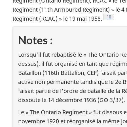
Regiment (Ontario Regiment), RCAC
» le 1er
Regiment (11th Armoured Regiment)
» le 4 
Note de b
10
Regiment (RCAC)
» le 19 mai 1958.
Notes :
Lorsqu'il fut rebaptisé le «
The Ontario R
dessus), il fut organisé en tant que régim
Bataillon (
116th Battalion, CEF
) faisait pa
active non permanente tandis que le 2e Ba
faisait partie de l'ordre de bataille de la 
dissoute le 14 décembre 1936 (GO 3/37).
Le «
The Ontario Regiment
» fut dissous e
novembre 1920 et réorganisé la même jour