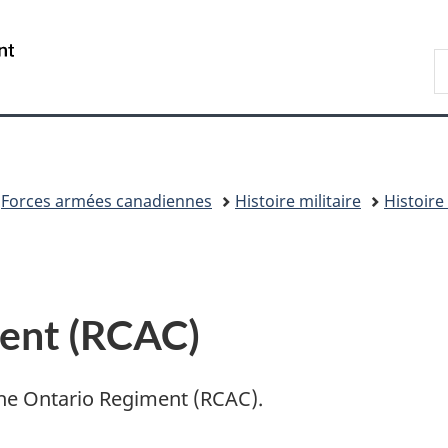
Passer
Passer
Passer
au
à
à
/
R
contenu
«
la
Government
D
principal
Au
version
of
n
sujet
HTML
Canada
du
simplifiée
gouvernement
»
Forces armées canadiennes
Histoire militaire
Histoire
ent (RCAC)
he Ontario Regiment (RCAC)
.