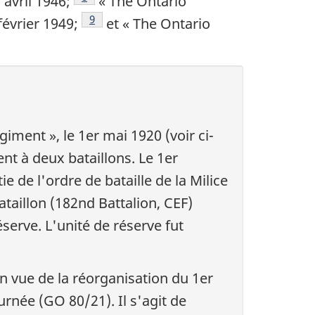
 avril 1946;
«
The Ontario
Note de bas de page
9
février 1949;
et «
The Ontario
as de page
egiment
», le 1er mai 1920 (voir ci-
ent à deux bataillons. Le 1er
rtie de l'ordre de bataille de la Milice
taillon (
182nd Battalion, CEF
)
Réserve. L'unité de réserve fut
n vue de la réorganisation du 1er
née (GO 80/21). Il s'agit de