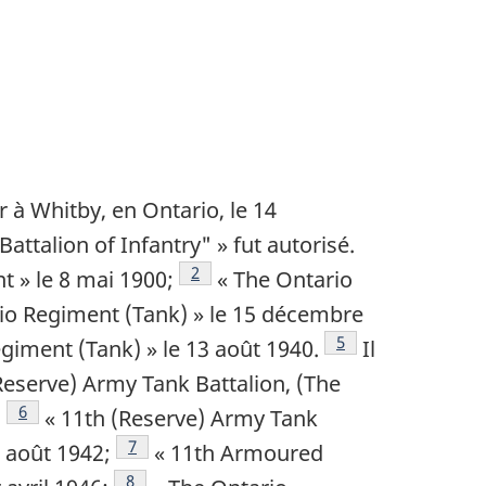
r à Whitby, en Ontario, le 14
Battalion of Infantry"
» fut autorisé.
Note de bas de page
2
nt
» le 8 mai 1900;
«
The Ontario
ge
io Regiment (Tank)
» le 15 décembre
Note de bas de pag
5
egiment (Tank)
» le 13 août 1940.
Il
Reserve) Army Tank Battalion, (The
Note de bas de page
6
;
«
11th (Reserve) Army Tank
Note de bas de page
7
5 août 1942;
«
11th Armoured
Note de bas de page
8