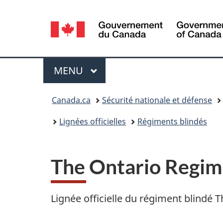
Sélection
de
la
Menu
MENU
PRINCIPAL
langue
Vous
Canada.ca
Sécurité nationale et défense
êtes
Lignées officielles
Régiments blindés
ici :
The Ontario Regim
Lignée officielle du régiment blindé
T