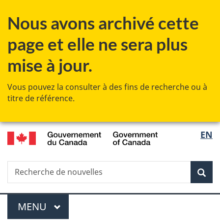
Passer
Passer
Passer
Passer
Nous avons archivé cette
au
au
à
à
Gestionnaire
contenu
«
la
page et elle ne sera plus
des
principal
Au
version
Invitations
sujet
HTML
mise à jour.
du
simplifiée
gouvernement
Vous pouvez la consulter à des fins de recherche ou à
»
titre de référence.
/
Sélec
EN
Government
de
of
Canada
Recherche
Recherche
Rec
la
de
nouvelles
langu
Menu
MENU
PRINCIPAL