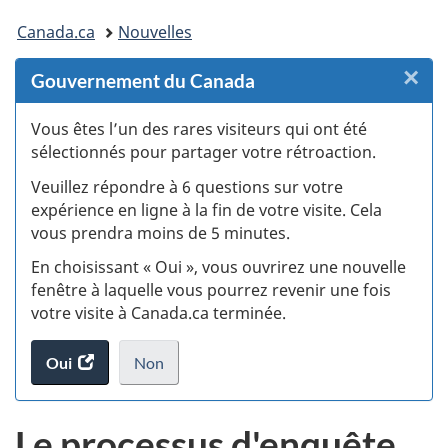
Vous
Canada.ca
Nouvelles
êtes
×
F
Gouvernement du Canada
ici :
:
Vous êtes l’un des rares visiteurs qui ont été
sélectionnés pour partager votre rétroaction.
S
Veuillez répondre à 6 questions sur votre
d
expérience en ligne à la fin de votre visite. Cela
vous prendra moins de 5 minutes.
si
En choisissant « Oui », vous ouvrirez une nouvelle
w
fenêtre à laquelle vous pourrez revenir une fois
votre visite à Canada.ca terminée.
(t
Oui
accéder
Non
d
au
je
.
sondage.
ne
Le processus d'enquête
veux