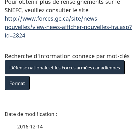
Pour obtenir plus de renseignements sur le
SNEFC, veuillez consulter le site
http://www.forces.gc.ca/site/news-
nouvelles/view-news-afficher-nouvelles-fra.asp?
id=2824
Recherche d'information connexe par mot-clés
Défense nationale et les Forces armées canadiennes
Format
D
é
2016-12-14
t