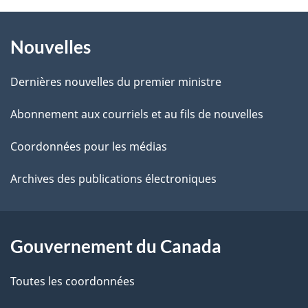
À
a
Nouvelles
propos
i
de
l
Dernières nouvelles du premier ministre
ce
s
Abonnement aux courriels et au fils de nouvelles
site
d
Coordonnées pour les médias
e
Archives des publications électroniques
l
a
Gouvernement du Canada
p
Toutes les coordonnées
a