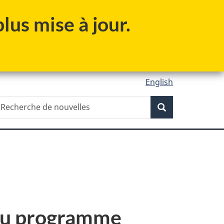
lus mise à jour.
English
Recherche
echerche
Recherche
e
ouvelles
au programme