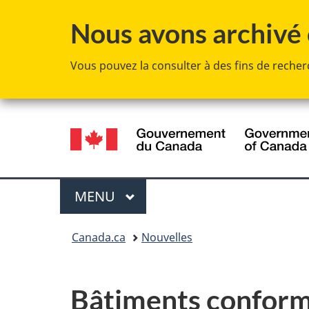
Nous avons archivé c
Vous pouvez la consulter à des fins de recherc
Sélection
de
la
Menu
MENU
PRINCIPAL
langue
Vous
Canada.ca
Nouvelles
êtes
ici :
Bâtiments conform