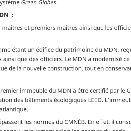
e système
Green Globes
.
DN
:
 maîtres et premiers maîtres ainsi que les offici
me étant un édifice du patrimoine du
MDN
, reg
ainsi que des officiers. Le
MDN
a modernisé ce 
e de la nouvelle construction, tout en conservan
e premier immeuble du
MDN
à être certifié par le
ation des bâtiments écologiques
LEED
. L’immeub
tlantique.
épassent les normes du CMNÉB. En effet, il co