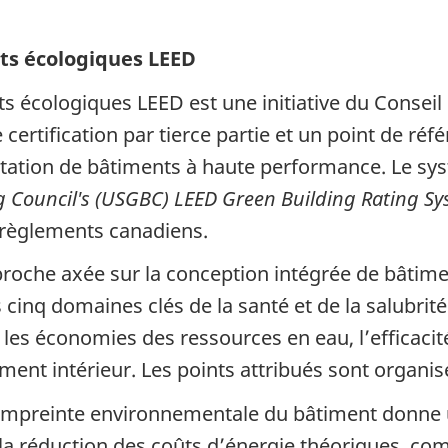
ts écologiques
LEED
ts écologiques
LEED
est une initiative du Consei
ertification par tierce partie et un point de réfé
oitation de bâtiments à haute performance. Le s
 Council's
(USGBC)
LEED
Green Building Rating S
 règlements canadiens.
roche axée sur la conception intégrée de bâtimen
inq domaines clés de la santé et de la salubrité
es économies des ressources en eau, l’efficacité
ement intérieur. Les points attribués sont organi
empreinte environnementale du bâtiment donne u
ur la réduction des coûts d’énergie théoriques, 