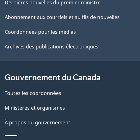
de
l
Dernières nouvelles du premier ministre
ce
s
Abonnement aux courriels et au fils de nouvelles
site
d
Coordonnées pour les médias
e
Archives des publications électroniques
l
a
Gouvernement du Canada
p
Toutes les coordonnées
a
Ministères et organismes
g
e
À propos du gouvernement