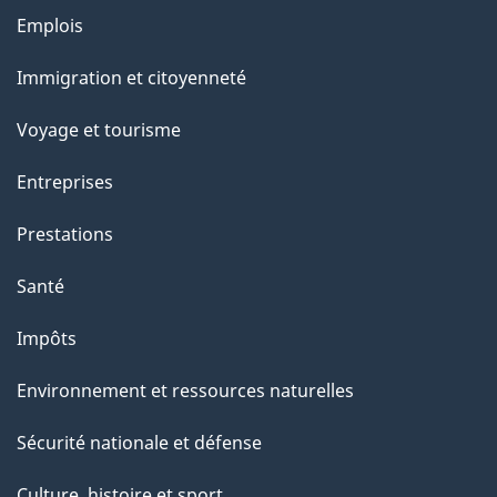
Thèmes
Emplois
et
Immigration et citoyenneté
sujets
Voyage et tourisme
Entreprises
Prestations
Santé
Impôts
Environnement et ressources naturelles
Sécurité nationale et défense
Culture, histoire et sport