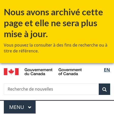
Passer
Passer
Passer
Nous avons archivé cette
au
à
à
contenu
«
la
page et elle ne sera plus
principal
Au
version
sujet
HTML
mise à jour.
du
simplifiée
gouvernement
Vous pouvez la consulter à des fins de recherche ou à
»
titre de référence.
/
Sélec
EN
Government
de
of
Canada
Recherche
Recherche
Rec
la
de
nouvelles
langu
Menu
MENU
PRINCIPAL