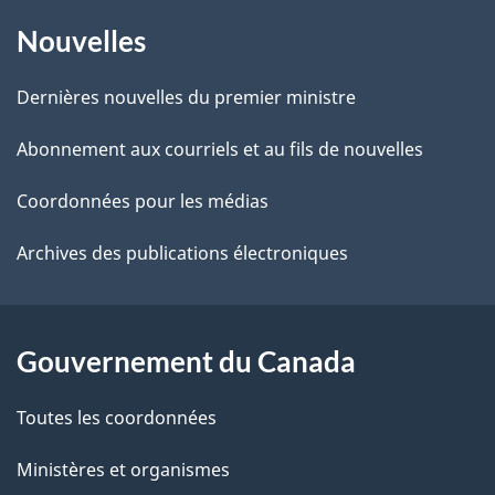
À
a
Nouvelles
propos
i
de
l
Dernières nouvelles du premier ministre
ce
s
Abonnement aux courriels et au fils de nouvelles
site
d
Coordonnées pour les médias
e
Archives des publications électroniques
l
a
Gouvernement du Canada
p
Toutes les coordonnées
a
Ministères et organismes
g