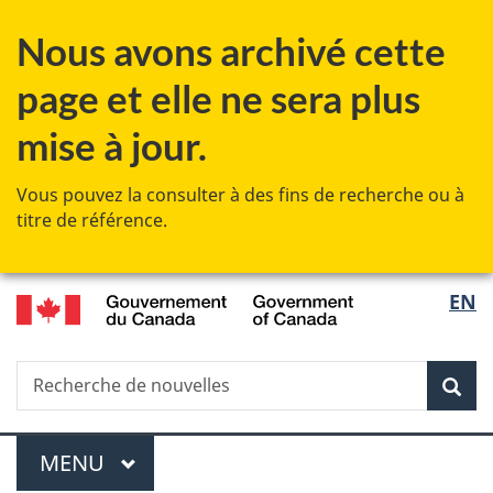
Passer
Passer
Passer
Nous avons archivé cette
au
à
à
contenu
«
la
page et elle ne sera plus
principal
Au
version
sujet
HTML
mise à jour.
du
simplifiée
gouvernement
Vous pouvez la consulter à des fins de recherche ou à
»
titre de référence.
/
Sélec
EN
Government
de
of
Canada
Recherche
Recherche
Rec
la
de
nouvelles
langu
Menu
MENU
PRINCIPAL