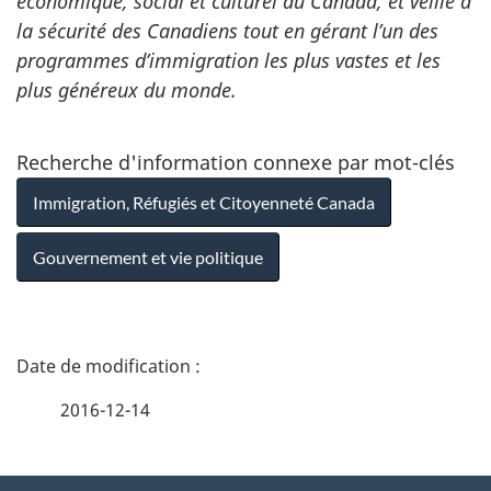
économique, social et culturel du Canada, et veille à
la sécurité des Canadiens tout en gérant l’un des
programmes d’immigration les plus vastes et les
plus généreux du monde.
Recherche d'information connexe par mot-clés
Immigration, Réfugiés et Citoyenneté Canada
Gouvernement et vie politique
D
é
2016-12-14
t