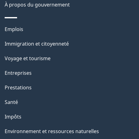
À propos du gouvernement
a
g
Thèmes
Emplois
e
et
Immigration et citoyenneté
sujets
Voyage et tourisme
Entreprises
Prestations
Santé
Impôts
Environnement et ressources naturelles