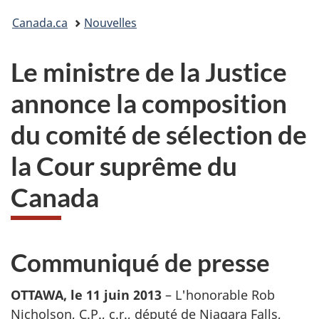
Vous
Canada.ca
Nouvelles
êtes
Le ministre de la Justice
ici :
annonce la composition
du comité de sélection de
la Cour suprême du
Canada
Communiqué de presse
OTTAWA, le 11 juin 2013
– L'honorable Rob
Nicholson, C.P., c.r., député de Niagara Falls,