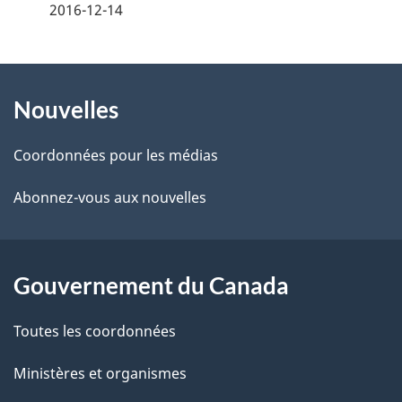
é
2016-12-14
t
À
a
Nouvelles
propos
i
de
l
Coordonnées pour les médias
ce
s
Abonnez-vous aux nouvelles
site
d
e
Gouvernement du Canada
l
Toutes les coordonnées
a
Ministères et organismes
p