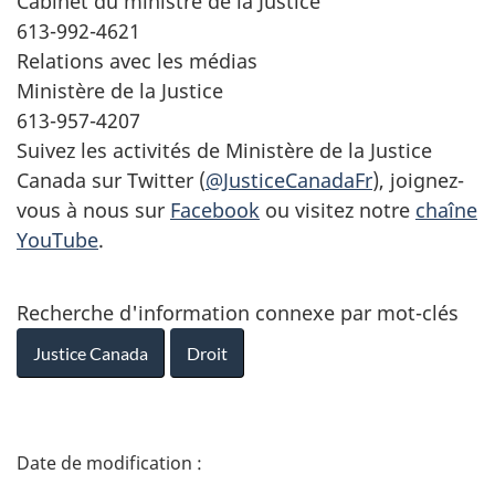
Cabinet du ministre de la Justice
613-992-4621
Relations avec les médias
Ministère de la Justice
613-957-4207
Suivez les activités de Ministère de la Justice
Canada sur Twitter (
@JusticeCanadaFr
), joignez-
vous à nous sur
Facebook
ou visitez notre
chaîne
YouTube
.
Recherche d'information connexe par mot-clés
Justice Canada
Droit
D