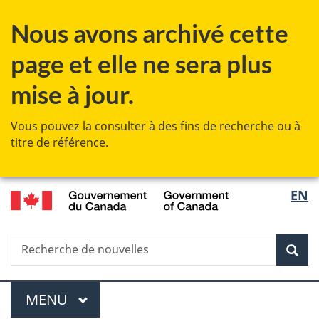
Passer
Passer
Passer
Nous avons archivé cette
au
à
à
contenu
«
la
page et elle ne sera plus
principal
Au
version
sujet
HTML
mise à jour.
du
simplifiée
gouvernement
Vous pouvez la consulter à des fins de recherche ou à
»
titre de référence.
/
Sélec
EN
Government
de
of
Canada
Recherche
Recherche
Rec
la
de
nouvelles
langu
Menu
MENU
PRINCIPAL