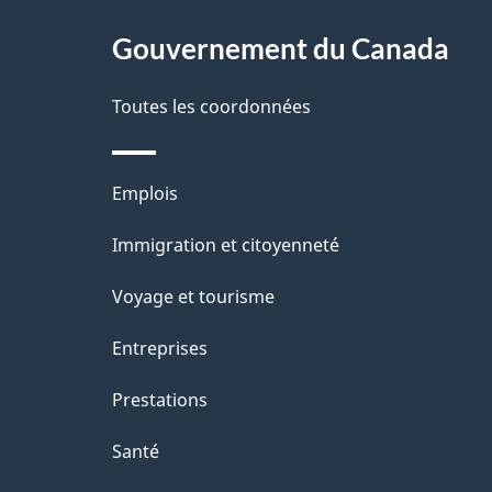
ce
s
site
Gouvernement du Canada
d
e
Toutes les coordonnées
l
Thèmes
Emplois
a
et
Immigration et citoyenneté
p
sujets
Voyage et tourisme
a
Entreprises
g
Prestations
e
Santé