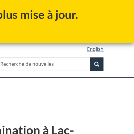
lus mise à jour.
English
Recherche
echerche
Recherche
e
ouvelles
ination à Lac-