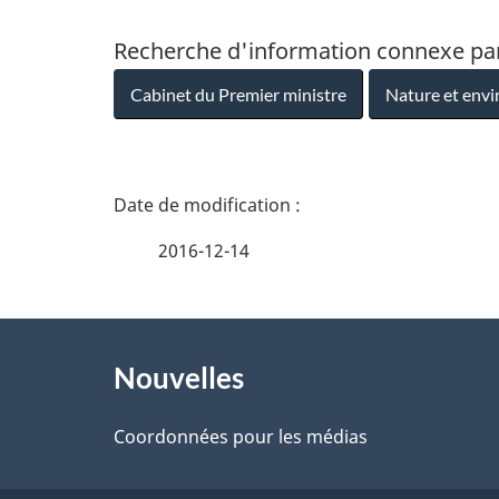
Recherche d'information connexe pa
Cabinet du Premier ministre
Nature et env
D
é
2016-12-14
t
À
a
Nouvelles
propos
i
de
Coordonnées pour les médias
l