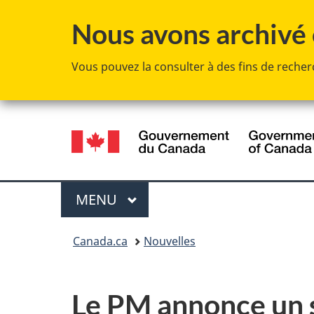
Nous avons archivé c
Vous pouvez la consulter à des fins de recherc
Sélection
de
la
Menu
MENU
PRINCIPAL
langue
Vous
Canada.ca
Nouvelles
êtes
ici :
Le PM annonce un s