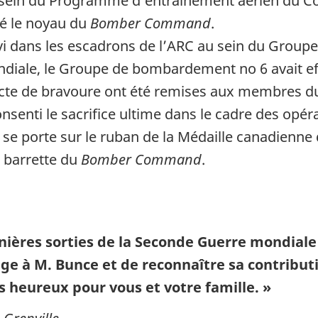
au sein du Programme d’entraînement aérien du
é le noyau du
Bomber Command
.
i dans les escadrons de l’ARC au sein du Group
ndiale, le Groupe de bombardement no 6 avait eff
 acte de bravoure ont été remises aux membres 
senti le sacrifice ultime dans le cadre des opér
se porte sur le ruban de la Médaille canadienne 
a barrette du
Bomber Command
.
rnières sorties de la Seconde Guerre mondial
 à M. Bunce et de reconnaître sa contribution
us heureux pour vous et votre famille. »