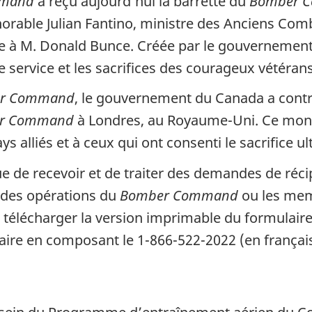
mmand
a reçu aujourd’hui la barrette du
Bomber 
onorable Julian Fantino, ministre des Anciens C
tte à M. Donald Bunce. Créée par le gouvernement
le service et les sacrifices des courageux vétéra
r Command
, le gouvernement du Canada a contr
r Command
à Londres, au Royaume-Uni. Ce mo
ys alliés et à ceux qui ont consenti le sacrifice ul
de recevoir et de traiter des demandes de récip
e des opérations du
Bomber Command
ou les memb
 télécharger la version imprimable du formulai
e en composant le 1-866-522-2022 (en français)