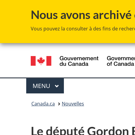
Nous avons archivé c
Vous pouvez la consulter à des fins de recherc
Sélection
de
la
Menu
MENU
PRINCIPAL
langue
Vous
Canada.ca
Nouvelles
êtes
ici :
Le député Gordon 