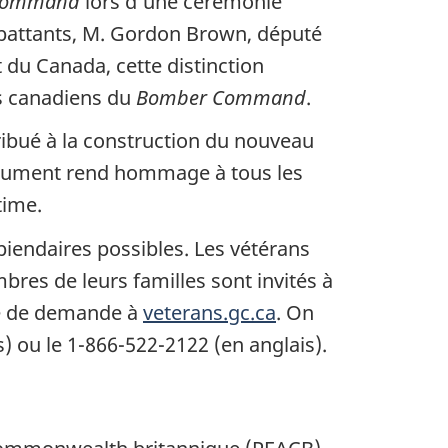
Command
lors d’une cérémonie
ombattants, M. Gordon Brown, député
 du Canada, cette distinction
ns canadiens du
Bomber Command
.
ibué à la construction du nouveau
nument rend hommage à tous les
time.
iendaires possibles. Les vétérans
res de leurs familles sont invités à
re de demande à
veterans.gc.ca
. On
 ou le 1-866-522-2122 (en anglais).