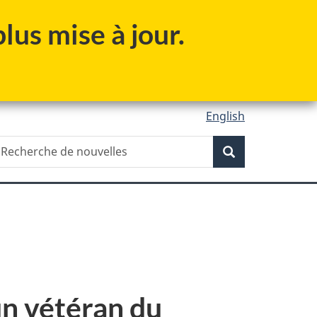
lus mise à jour.
English
Recherche
echerche
Recherche
e
ouvelles
n vétéran du