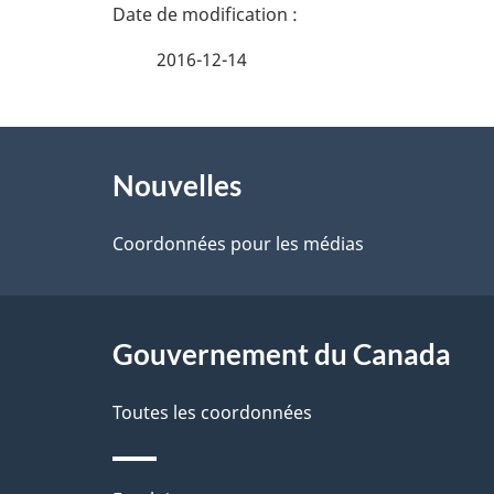
D
é
2016-12-14
t
À
a
Nouvelles
propos
i
de
Coordonnées pour les médias
l
ce
s
site
Gouvernement du Canada
d
e
Toutes les coordonnées
l