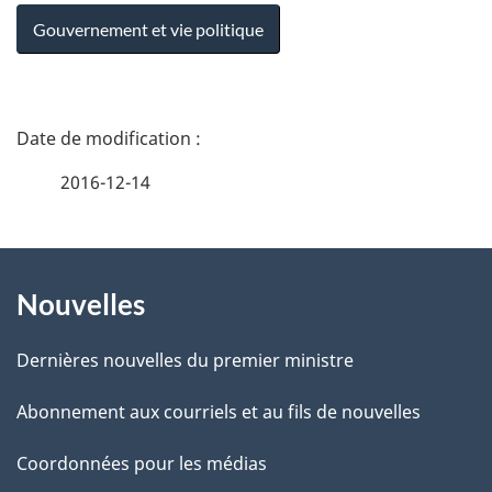
Gouvernement et vie politique
D
é
2016-12-14
t
À
a
Nouvelles
propos
i
de
l
Dernières nouvelles du premier ministre
ce
s
Abonnement aux courriels et au fils de nouvelles
site
d
Coordonnées pour les médias