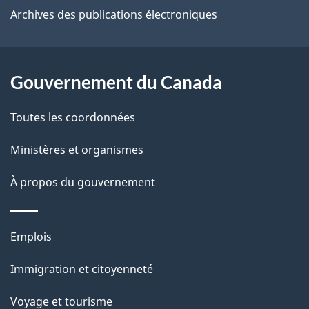
e
Archives des publications électroniques
l
a
Gouvernement du Canada
p
Toutes les coordonnées
a
Ministères et organismes
g
e
À propos du gouvernement
Thèmes
Emplois
et
Immigration et citoyenneté
sujets
Voyage et tourisme