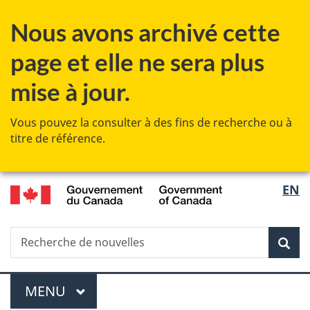
Passer
Passer
Passer
Nous avons archivé cette
au
à
à
contenu
«
la
page et elle ne sera plus
principal
Au
version
sujet
HTML
mise à jour.
du
simplifiée
gouvernement
Vous pouvez la consulter à des fins de recherche ou à
»
titre de référence.
/
Sélec
EN
Government
de
of
Canada
Recherche
Recherche
Rec
la
de
nouvelles
langu
Menu
MENU
PRINCIPAL