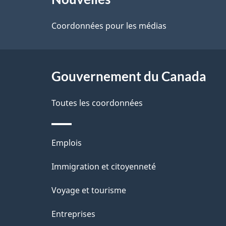
propos
i
de
Coordonnées pour les médias
l
ce
s
site
Gouvernement du Canada
d
e
Toutes les coordonnées
l
Thèmes
Emplois
a
et
Immigration et citoyenneté
p
sujets
Voyage et tourisme
a
Entreprises