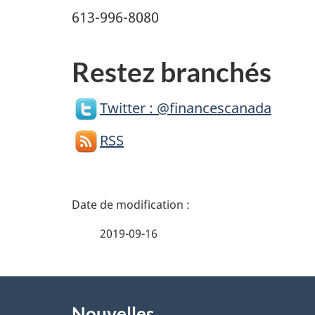
613-996-8080
Restez branchés
Twitter : @financescanada
RSS
D
é
2019-09-16
t
À
a
Nouvelles