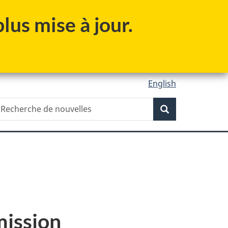
lus mise à jour.
English
Recherche
echerche
Recherche
e
ouvelles
mission