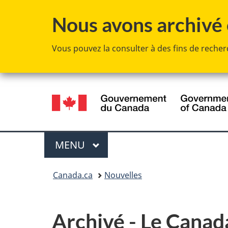
Nous avons archivé c
Vous pouvez la consulter à des fins de recherc
Sélection
de
la
Menu
MENU
PRINCIPAL
langue
Vous
Canada.ca
Nouvelles
êtes
ici :
Archivé - Le Canad