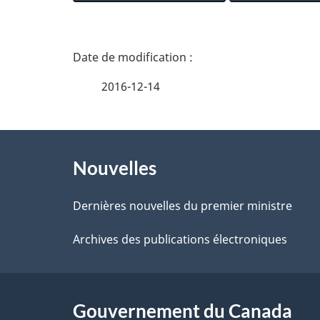
D
é
2016-12-14
t
À
a
Nouvelles
propos
i
de
Dernières nouvelles du premier ministre
l
ce
Archives des publications électroniques
s
site
d
Gouvernement du Canada