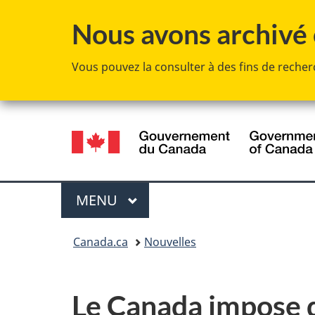
Nous avons archivé c
Vous pouvez la consulter à des fins de recherc
Sélection
de
la
Menu
MENU
PRINCIPAL
langue
Vous
Canada.ca
Nouvelles
êtes
ici :
Le Canada impose de