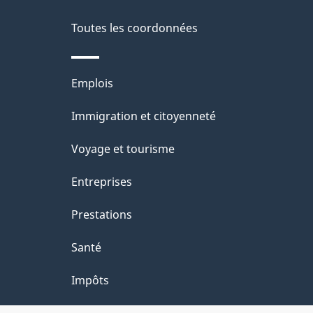
e
l
Toutes les coordonnées
a
Thèmes
Emplois
p
et
Immigration et citoyenneté
a
sujets
Voyage et tourisme
g
Entreprises
e
Prestations
Santé
Impôts