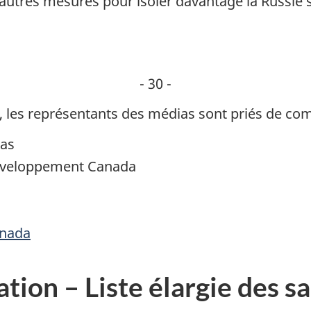
’autres mesures pour isoler davantage la Russie 
- 30 -
 les représentants des médias sont priés de co
ias
Développement Canada
nada
ion – Liste élargie des s