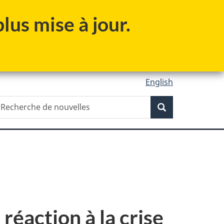
lus mise à jour.
English
Recherche
echerche
Recherche
e
ouvelles
réaction à la crise