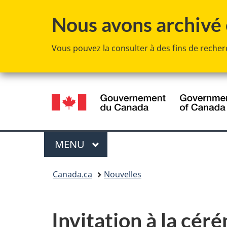
Nous avons archivé c
Vous pouvez la consulter à des fins de recherc
Sélection
de
la
Menu
MENU
PRINCIPAL
langue
Vous
Canada.ca
Nouvelles
êtes
ici :
Invitation à la cé