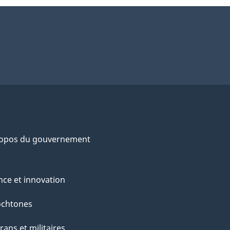
ropos du gouvernement
nce et innovation
ochtones
rans et militaires