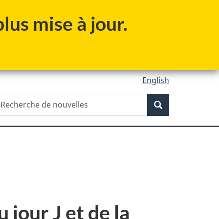
lus mise à jour.
English
Recherche
echerche
Recherche
e
ouvelles
jour J et de la