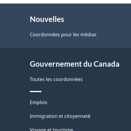
À
a
Nouvelles
propos
i
de
Coordonnées pour les médias
l
ce
s
site
Gouvernement du Canada
d
e
Toutes les coordonnées
l
Thèmes
Emplois
a
et
Immigration et citoyenneté
p
sujets
Voyage et tourisme