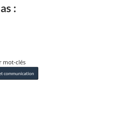
s :
r mot-clés
et communication