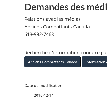
Demandes des média
Relations avec les médias
Anciens Combattants Canada
613-992-7468
Recherche d'information connexe pa
Anciens Combattants Canada
Information 
D
é
2016-12-14
t