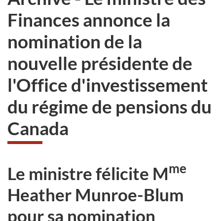
pas
Finances annonce la
participer
au
nomination de la
sondage
du
nouvelle présidente de
site
web,
l'Office d'investissement
du régime de pensions du
Canada
me
Le ministre félicite M
Heather Munroe-Blum
pour sa nomination