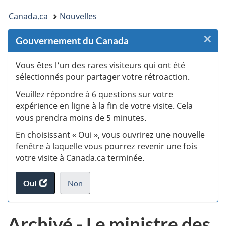
Vous
Canada.ca
Nouvelles
êtes
×
F
Gouvernement du Canada
ici :
:
Vous êtes l’un des rares visiteurs qui ont été
sélectionnés pour partager votre rétroaction.
S
Veuillez répondre à 6 questions sur votre
d
expérience en ligne à la fin de votre visite. Cela
vous prendra moins de 5 minutes.
fi
En choisissant « Oui », vous ouvrirez une nouvelle
d
fenêtre à laquelle vous pourrez revenir une fois
votre visite à Canada.ca terminée.
vi
Oui
accéder
Non
(t
au
je
.
sondage.
ne
d
Archivé - Le ministre des
veux