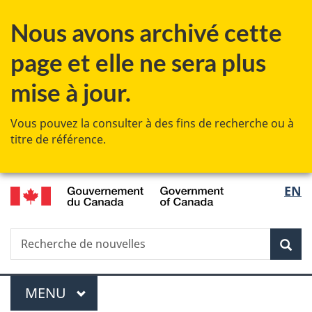
Passer
Passer
Passer
Passer
Nous avons archivé cette
au
au
à
à
Gestionnaire
contenu
«
la
page et elle ne sera plus
des
principal
Au
version
Invitations
sujet
HTML
mise à jour.
du
simplifiée
gouvernement
Vous pouvez la consulter à des fins de recherche ou à
»
titre de référence.
/
Sélec
EN
Government
de
of
Canada
Recherche
Recherche
Rec
la
de
nouvelles
langu
Menu
MENU
PRINCIPAL