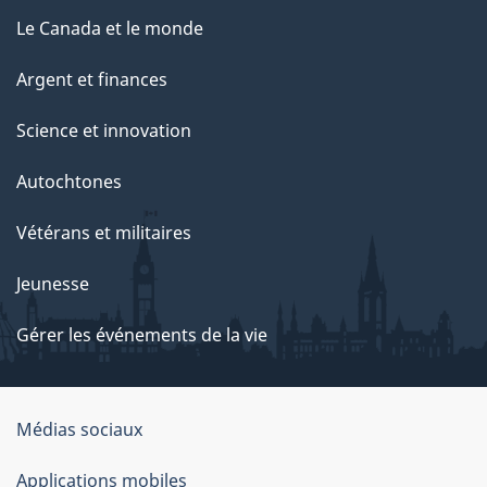
Le Canada et le monde
Argent et finances
Science et innovation
Autochtones
Vétérans et militaires
Jeunesse
Gérer les événements de la vie
Organisation
Médias sociaux
du
Applications mobiles