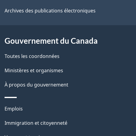
e
Archives des publications électroniques
l
a
Gouvernement du Canada
p
Toutes les coordonnées
a
Ministères et organismes
g
e
À propos du gouvernement
Thèmes
Emplois
et
Immigration et citoyenneté
sujets