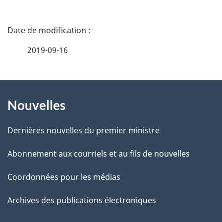
D
é
2019-09-16
t
À
a
Nouvelles
propos
i
de
l
Dernières nouvelles du premier ministre
ce
s
Abonnement aux courriels et au fils de nouvelles
site
d
Coordonnées pour les médias
e
Archives des publications électroniques
l