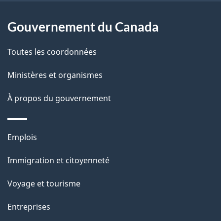
a
Gouvernement du Canada
p
Toutes les coordonnées
a
Ministères et organismes
g
e
À propos du gouvernement
Thèmes
Emplois
et
Immigration et citoyenneté
sujets
Voyage et tourisme
Entreprises