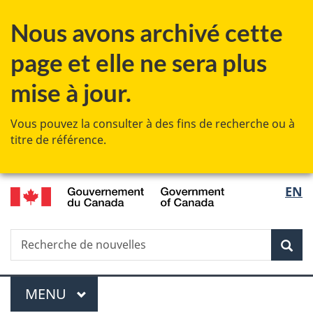
Passer
Passer
Passer
Nous avons archivé cette
au
à
à
contenu
«
la
page et elle ne sera plus
principal
Au
version
sujet
HTML
mise à jour.
du
simplifiée
gouvernement
Vous pouvez la consulter à des fins de recherche ou à
»
titre de référence.
/
Sélec
EN
Government
de
of
Canada
Recherche
Recherche
Rec
la
de
nouvelles
langu
Menu
MENU
PRINCIPAL