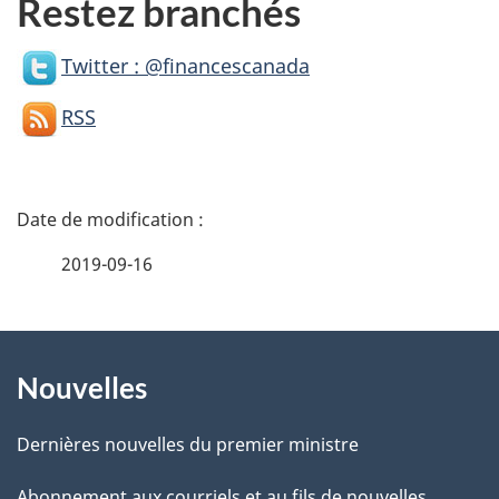
Restez branchés
Twitter : @financescanada
RSS
D
é
2019-09-16
t
À
a
Nouvelles
propos
i
de
l
Dernières nouvelles du premier ministre
ce
s
Abonnement aux courriels et au fils de nouvelles