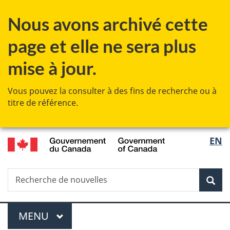
Passer
Passer
Passer
Nous avons archivé cette
au
à
à
contenu
«
la
page et elle ne sera plus
principal
Au
version
sujet
HTML
mise à jour.
du
simplifiée
gouvernement
Vous pouvez la consulter à des fins de recherche ou à
»
titre de référence.
/
Sélec
EN
Government
de
of
Canada
Recherche
Recherche
Rec
la
de
nouvelles
langu
Menu
MENU
PRINCIPAL