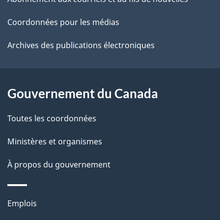
site
d
Coordonnées pour les médias
e
Archives des publications électroniques
l
a
Gouvernement du Canada
p
Toutes les coordonnées
a
Ministères et organismes
g
e
À propos du gouvernement
Thèmes
Emplois
et