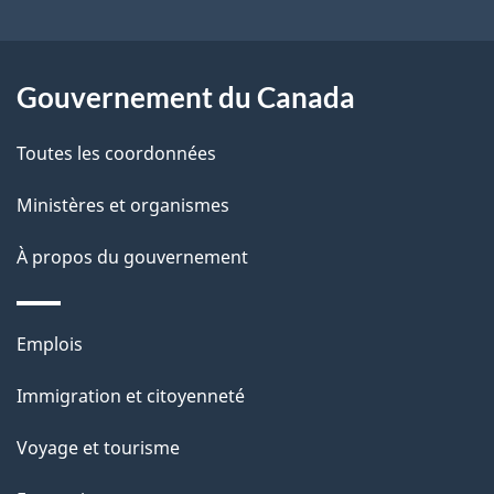
l
a
Gouvernement du Canada
p
Toutes les coordonnées
a
Ministères et organismes
g
e
À propos du gouvernement
Thèmes
Emplois
et
Immigration et citoyenneté
sujets
Voyage et tourisme