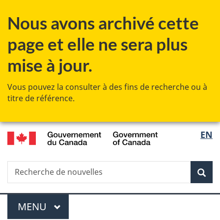
Passer
Passer
Passer
Nous avons archivé cette
au
à
à
contenu
«
la
page et elle ne sera plus
principal
Au
version
sujet
HTML
mise à jour.
du
simplifiée
gouvernement
Vous pouvez la consulter à des fins de recherche ou à
»
titre de référence.
/
Sélec
EN
Government
de
of
Canada
Recherche
Recherche
Rec
la
de
nouvelles
langu
Menu
MENU
PRINCIPAL