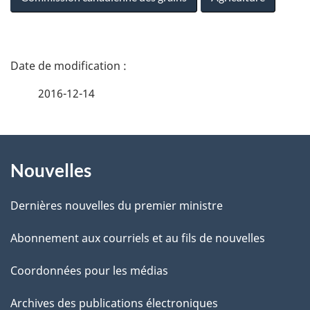
D
é
2016-12-14
t
À
a
Nouvelles
propos
i
de
l
Dernières nouvelles du premier ministre
ce
s
Abonnement aux courriels et au fils de nouvelles
site
d
Coordonnées pour les médias
e
Archives des publications électroniques