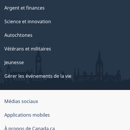
Argent et finances
Science et innovation
Autochtones
Vétérans et militaires
Jeunesse
Gérer les événements de la vie
Organisation
Médias sociaux
du
Applications mobiles
gouvernement
du
À propos de Canada.ca