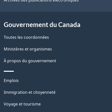
l
a
Gouvernement du Canada
p
Toutes les coordonnées
a
Ministères et organismes
g
e
À propos du gouvernement
Thèmes
Emplois
et
Immigration et citoyenneté
sujets
Voyage et tourisme