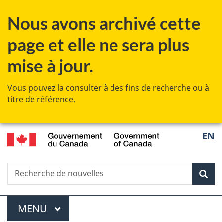
Passer
Passer
Passer
Nous avons archivé cette
au
à
à
contenu
«
la
page et elle ne sera plus
principal
Au
version
sujet
HTML
mise à jour.
du
simplifiée
gouvernement
Vous pouvez la consulter à des fins de recherche ou à
»
titre de référence.
/
Sélec
EN
Government
de
of
Canada
Recherche
Recherche
Rec
la
de
nouvelles
langu
Menu
MENU
PRINCIPAL