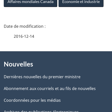
Affaires mondiales Canada
Économie et industrie
D
é
2016-12-14
t
À
a
Nouvelles
propos
i
de
l
Dernières nouvelles du premier ministre
ce
s
Abonnement aux courriels et au fils de nouvelles
site
d
Coordonnées pour les médias
e
Archives des publications électroniques