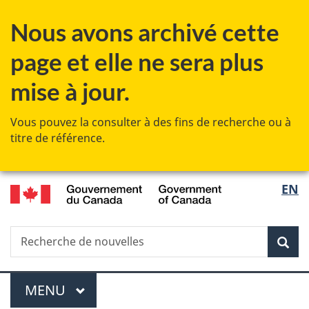
Passer
Passer
Passer
Nous avons archivé cette
au
à
à
contenu
«
la
page et elle ne sera plus
principal
Au
version
sujet
HTML
mise à jour.
du
simplifiée
gouvernement
Vous pouvez la consulter à des fins de recherche ou à
»
titre de référence.
/
Sélec
EN
Government
de
of
Canada
Recherche
Recherche
Rec
la
de
nouvelles
langu
Menu
MENU
PRINCIPAL