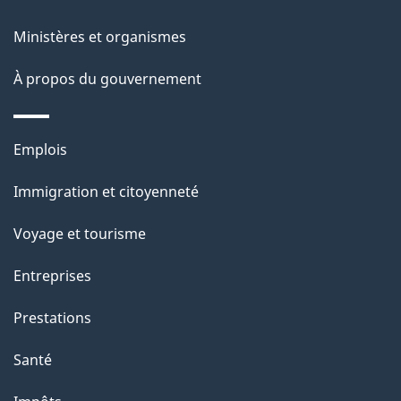
a
Ministères et organismes
p
À propos du gouvernement
a
g
Thèmes
Emplois
e
et
Immigration et citoyenneté
sujets
Voyage et tourisme
Entreprises
Prestations
Santé