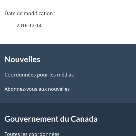
D
é
2016-12-14
t
À
a
Nouvelles
propos
i
de
l
Coordonnées pour les médias
ce
s
Abonnez-vous aux nouvelles
site
d
e
Gouvernement du Canada
l
Toutes les coordonnées