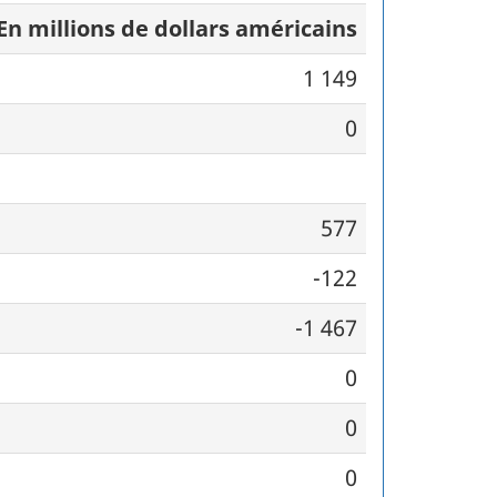
En millions de dollars américains
1 149
0
577
-122
-1 467
0
0
0