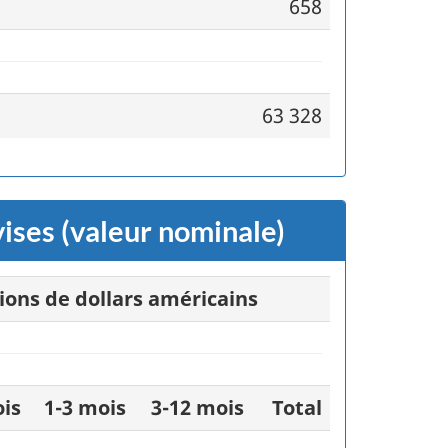
658
63 328
ises (valeur nominale)
lions de dollars américains
ois
1-3 mois
3-12 mois
Total