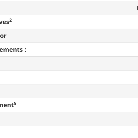
2
ves
’or
cements :
5
ement