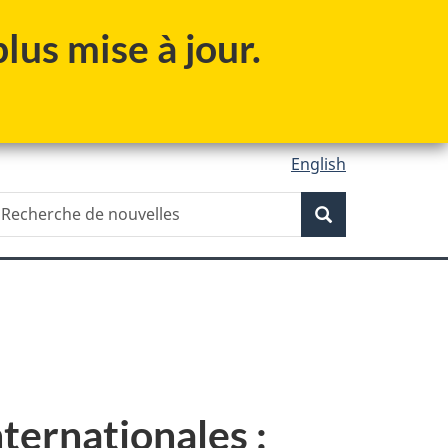
lus mise à jour.
English
Recherche
echerche
Recherche
e
ouvelles
nternationales :