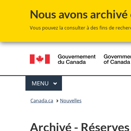
Nous avons archivé c
Vous pouvez la consulter à des fins de recherc
Sélection
de
la
Menu
MENU
PRINCIPAL
langue
Vous
Canada.ca
Nouvelles
êtes
ici :
Archivé - Réserves o