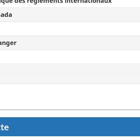
nque des règlements internationaux
nada
ranger
tte