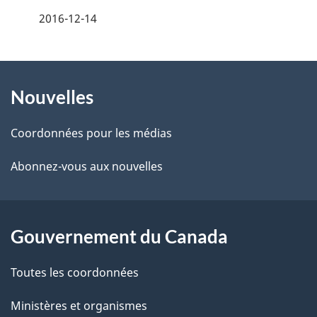
é
2016-12-14
t
À
a
Nouvelles
propos
i
de
l
Coordonnées pour les médias
ce
s
Abonnez-vous aux nouvelles
site
d
e
Gouvernement du Canada
l
Toutes les coordonnées
a
Ministères et organismes