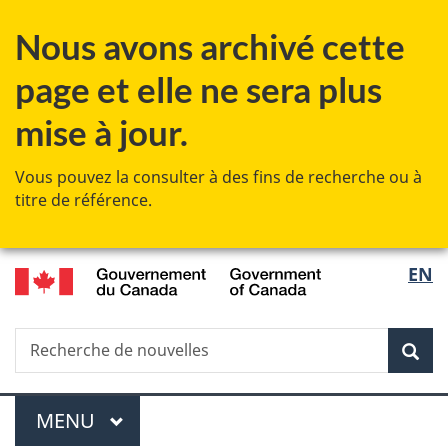
Passer
Passer
Passer
Nous avons archivé cette
au
à
à
contenu
«
la
page et elle ne sera plus
principal
Au
version
sujet
HTML
mise à jour.
du
simplifiée
gouvernement
Vous pouvez la consulter à des fins de recherche ou à
»
titre de référence.
/
Sélec
EN
Government
de
of
Canada
Recherche
Recherche
Rec
la
de
nouvelles
langu
Menu
MENU
PRINCIPAL