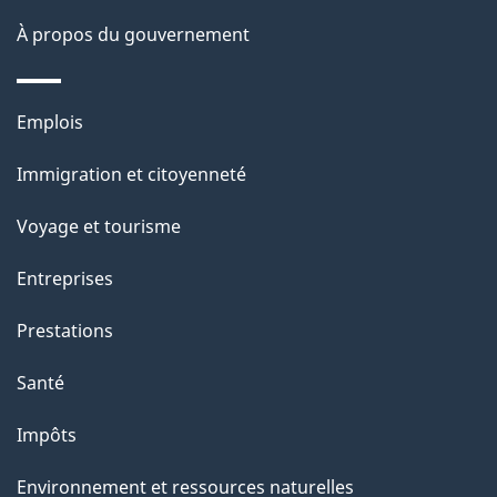
p
À propos du gouvernement
a
g
Thèmes
Emplois
e
et
Immigration et citoyenneté
sujets
Voyage et tourisme
Entreprises
Prestations
Santé
Impôts
Environnement et ressources naturelles