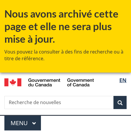
Passer
Passer
Passer
Nous avons archivé cette
au
à
à
contenu
«
la
page et elle ne sera plus
principal
Au
version
sujet
HTML
mise à jour.
du
simplifiée
gouvernement
Vous pouvez la consulter à des fins de recherche ou à
»
titre de référence.
/
Sélec
EN
Government
de
of
Canada
Recherche
Recherche
Rec
la
de
nouvelles
langu
Menu
MENU
PRINCIPAL