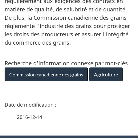
régulièrement aux exigences des contrats en
matière de qualité, de salubrité et de quantité.
De plus, la Commission canadienne des grains
réglemente l'industrie des grains pour protéger
les droits des producteurs et assurer l'intégrité
du commerce des grains.
Recherche d'information connexe par mot-clés
Commission canadienne des grains
Agriculture
D
é
2016-12-14
t