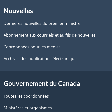
À
a
Nouvelles
propos
i
de
l
Dernières nouvelles du premier ministre
ce
s
Abonnement aux courriels et au fils de nouvelles
site
d
Coordonnées pour les médias
e
Archives des publications électroniques
l
a
Gouvernement du Canada
p
Toutes les coordonnées
a
Ministères et organismes
g