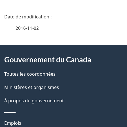
D
é
2016-11-02
t
À
a
Gouvernement du Canada
propos
i
de
l
Toutes les coordonnées
ce
s
Ministères et organismes
site
d
À propos du gouvernement
e
l
Thèmes
Emplois