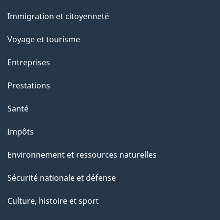
et
a
Immigration et citoyenneté
sujets
p
Voyage et tourisme
a
Entreprises
g
Prestations
e
Santé
Impôts
Environnement et ressources naturelles
Sécurité nationale et défense
Culture, histoire et sport