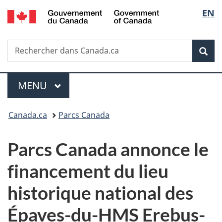
/
Sélec
EN
Passer
Passer
Passer
Government
au
à
à
de
of
contenu
«
la
Canada
Recherche
Rechercher
principal
Au
version
Rec
la
dans
sujet
HTML
Canada.ca
du
simplifiée
langu
Menu
gouvernement
MENU
PRINCIPAL
»
Vous
Canada.ca
Parcs Canada
êtes
Parcs Canada annonce le
ici :
financement du lieu
historique national des
Épaves-du-HMS Erebus-