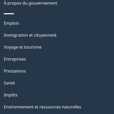
site
d
À propos du gouvernement
e
l
Thèmes
Emplois
et
a
Immigration et citoyenneté
sujets
p
Voyage et tourisme
a
Entreprises
g
Prestations
e
Santé
Impôts
Environnement et ressources naturelles