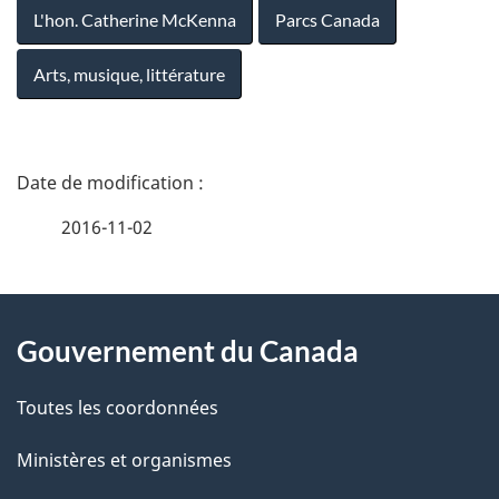
L'hon. Catherine McKenna
Parcs Canada
Arts, musique, littérature
D
é
2016-11-02
t
À
a
Gouvernement du Canada
propos
i
de
l
Toutes les coordonnées
ce
s
Ministères et organismes