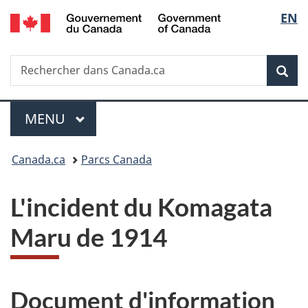
/
Sélec
EN
Passer
Passer
Passer
Government
au
à
à
de
of
contenu
«
la
Canada
Recherche
Rechercher
principal
Au
version
Rec
la
dans
sujet
HTML
Canada.ca
du
simplifiée
langu
Menu
gouvernement
MENU
PRINCIPAL
»
Vous
Canada.ca
Parcs Canada
êtes
L'incident du Komagata
ici :
Maru de 1914
Document d'information