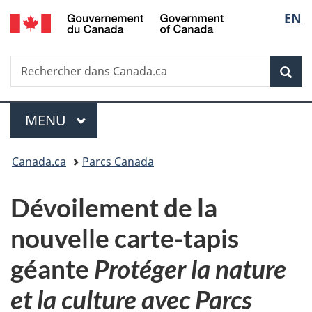
/
Sélec
EN
Passer
Passer
Passer
Government
au
à
à
de
of
contenu
«
la
Canada
Recherche
Rechercher
principal
Au
version
Rec
la
dans
sujet
HTML
Canada.ca
du
simplifiée
langu
Menu
gouvernement
MENU
PRINCIPAL
»
Vous
Canada.ca
Parcs Canada
êtes
Dévoilement de la
ici :
nouvelle carte-tapis
géante
Protéger la nature
et la culture avec Parcs