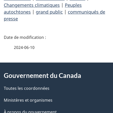
Changements climatiques
|
Peuples
autochtones
|
grand public
|
communiqués de
presse
D
é
2024-06-10
t
À
a
Gouvernement du Canada
propos
i
de
l
Toutes les coordonnées
ce
s
Ministères et organismes
site
d
À propos du gouvernement