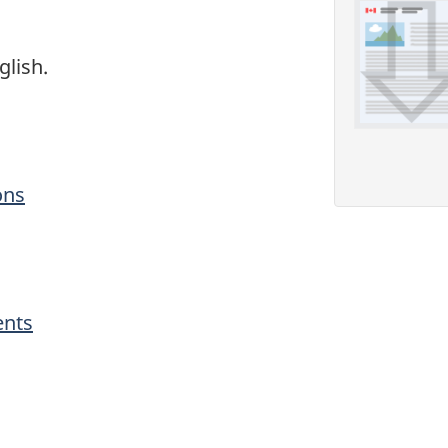
glish
.
ons
ents