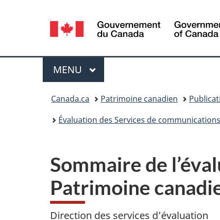
Sélection
de
la
Menu
MENU
PRINCIPAL
langue
Vous
Canada.ca
Patrimoine canadien
Publicat
êtes
Évaluation des Services de communications
ici :
Sommaire de l’éval
Patrimoine canad
Direction des services d’évaluation