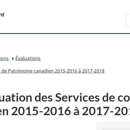
Passer
Passer
Passer
au
à
à
/
R
contenu
«
la
Government
d
principal
Au
version
of
C
sujet
HTML
Canada
du
simplifiée
gouvernement
»
ions
Évaluations
 de Patrimoine canadien 2015-2016 à 2017-2018
uation des Services de 
ien 2015-2016 à 2017-2