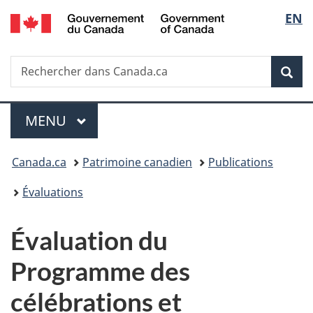
/
Sélec
EN
Passer
Passer
Passer
Passer
Government
au
au
à
à
de
of
Gestionnaire
contenu
«
la
Canada
Recherche
Rechercher
des
principal
Au
version
Rec
la
dans
Invitations
sujet
HTML
Canada.ca
du
simplifiée
langu
Menu
gouvernement
MENU
PRINCIPAL
»
Vous
Canada.ca
Patrimoine canadien
Publications
êtes
Évaluations
ici :
Évaluation du
Programme des
célébrations et