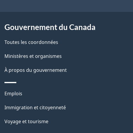
ce
s
site
d
Gouvernement du Canada
e
Toutes les coordonnées
l
Ministères et organismes
a
À propos du gouvernement
p
a
Thèmes
Emplois
g
et
Immigration et citoyenneté
sujets
e
Voyage et tourisme