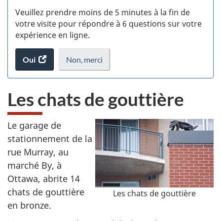
S
Veuillez prendre moins de 5 minutes à la fin de
d
votre visite pour répondre à 6 questions sur votre
expérience en ligne.
si
Oui
accéder
Non,
je
merci
.
w
au
ne
(t
sondage.
veux
Les chats de gouttière
pas
d
participer
au
Le garage de
sondage
stationnement de la
du
site
rue Murray, au
web,
marché By, à
Ottawa, abrite 14
chats de gouttière
Les chats de gouttière
en bronze.