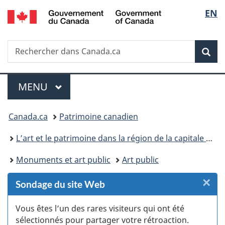
/
Sélec
EN
Passer
Passer
Passer
Passer
Government
au
au
à
à
de
of
Gestionnaire
contenu
«
la
Canada
Recherche
Rechercher
des
principal
Au
version
Rec
la
dans
Invitations
sujet
HTML
Canada.ca
du
simplifiée
langu
Menu
gouvernement
MENU
PRINCIPAL
»
Vous
Canada.ca
Patrimoine canadien
êtes
L’art et le patrimoine dans la région de la capitale du Canada
ici :
Monuments et art public
Art public
×
F
Sondage du site Web
:
Vous êtes l’un des rares visiteurs qui ont été
sélectionnés pour partager votre rétroaction.