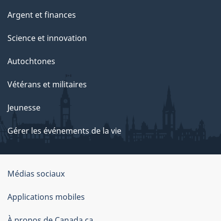
Argent et finances
Science et innovation
Autochtones
Vétérans et militaires
Jeunesse
Gérer les événements de la vie
Organisation
Médias sociaux
du
Applications mobiles
gouvernement
À propos de Canada.ca