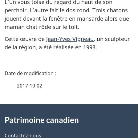
L’un vous toise du regard du haut de son
perchoir. L’autre fait le dos rond. Trois chatons
jouent devant la fenêtre en mansarde alors que
maman chat rôde sur le toit.
Cette œuvre de
Jean-Yves Vigneau
, un sculpteur
de la région, a été réalisée en 1993.
D
é
2017-10-02
t
À
a
Patrimoine canadien
propos
i
de
l
Contactez-nous