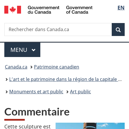
/
Sélec
EN
Passer
Passer
Passer
Government
au
à
à
de
of
contenu
«
la
Canada
Recherche
Rechercher
principal
Au
version
Rec
la
dans
sujet
HTML
Canada.ca
du
simplifiée
langu
Menu
gouvernement
MENU
PRINCIPAL
»
Vous
Canada.ca
Patrimoine canadien
êtes
L’art et le patrimoine dans la région de la capitale du Canada
ici :
Monuments et art public
Art public
Commentaire
Cette sculpture est