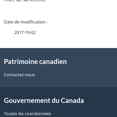
D
é
2017-10-02
t
À
a
Patrimoine canadien
propos
i
de
l
Contactez-nous
ce
s
site
d
Gouvernement du Canada
e
Toutes les coordonnées