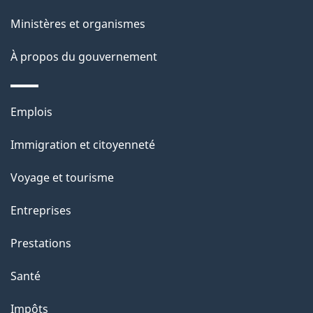
l
Ministères et organismes
a
À propos du gouvernement
p
a
Thèmes
Emplois
g
et
Immigration et citoyenneté
sujets
e
Voyage et tourisme
Entreprises
Prestations
Santé
Impôts