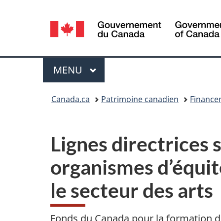
Sélection
de
la
Menu
MENU
PRINCIPAL
langue
Vous
Canada.ca
Patrimoine canadien
Financem
êtes
ici :
Lignes directrices
organismes d’équit
le secteur des arts
Fonds du Canada pour la formation da