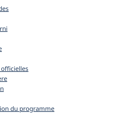
des
rni
e
fficielles
ère
on
uation du programme