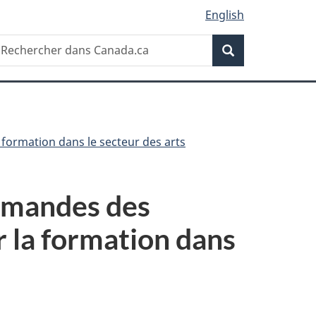
English
Recherche
echercher
Recherche
ans
anada.ca
formation dans le secteur des arts
demandes des
 la formation dans