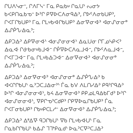
ᒋᑌᐱᓭᓂᐨ, ᒋᐱᒥᓭᐨ ᒥᓇ ᑭᓌᑲᓑ ᒋᓇᑌᐠ ᔓᓂᔭ
ᑲᐸᑭᑎᓇᑲᓀᐨ ᐅᐣᒋ ᑭᐍᐅᑕᐱᓂᑫᐏᐣ, ᒋᐅᒼᐱᓂᑲᑌᑭᐣ,
ᒋᐸᒥᒋᑲᑌᑭᐣ ᒥᓇ ᒋᒪᓑᑲᐘᒋᑲᑌᑭᐣ ᐃᓂᐍᓂᐘᐣ ᐊᓂᔑᓂᓂᐤ
ᐃᔑᑮᔘᐏᓇᐣ;
ᐃᑭᑐᐏᐣ ᐃᑭᐍᓂᐘᐠ ᐊᓂᔑᓂᓂᐘᐠ ᐃᓇᑌᓂ ᒋᒥᓄᓭᑭᐸᐣ
ᐏᓇᐘ ᒋᓃᑲᓂᓑᑲᒧᐘᐨ ᒋᑮᐍᐅᑕᐱᓇᒧᐘᐨ, ᒋᐅᒼᐱᓇᒧᐘᐨ,
ᒋᐸᒥᑐᐘᐨ ᒥᓇ ᒋᒪᓑᑲᐏᑐᐘᐨ ᐃᓂᐍᓂᐘᐣ ᐊᓂᔑᓂᓂᐤ
ᐃᔑᑮᔘᐏᓇᐣ;
ᐃᑭᑐᐏᐣ ᐃᓂᐍᓂᐘᐣ ᐊᓂᔑᓂᓂᐤ ᐃᔑᑮᔘᐏᐣ ᑲ
ᐊᐸᒋᒋᑲᑌᐠ ᓇᐣᑐᑕᒧᐏᓂᐣᐠ ᒦᓇ ᑲᐯ ᐱᒪᑎᓯᐏᐣ ᑭᑫᐣᒋᑫᐏᐣ
ᐅᐣᒋ ᐊᓂᔑᓂᓂᐘᐠ, ᑲᔦ ᐃᓂᐍᓂᐘᐣ ᑭᑭᓄᒪᑫᐏᑲᒥᑯᐣ ᐅᐣᒋ
ᐊᓂᔑᓂᓂᐘᐠ, ᐁᑭᒋᓀᐣᑕᑯᑭᐣ ᒋᑭᐍᐅᓇᒋᑲᑌᑭᐣ ᒦᓇ
ᒋᐸᒥᓂᑲᑌᑭᐣ ᒋᑲᓑᑭᑕᒪᓱᐨ ᐃᓂᐍᓂᐘᐣ ᐃᔑᑮᔘᐏᓇᐣ;
ᐃᑭᑐᐏᐣ ᐃᐦᐃᐍ ᑫᑐᒋᑲᑌᐠ ᐁᑲ ᒋᒪᓑᑲᐘᑌᐠ ᒥᓇ
ᒋᓇᑲᒋᒋᑲᑌᐠ ᑲᐃᔑ ᒣᒣᔾᑭᓇᑯᐠ ᐅᓇᐣᑕᐍᐣᑕᒧᐏᐣ