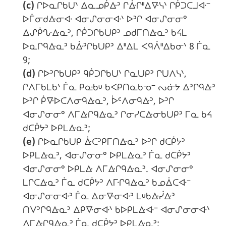
(c)
ᒋᐅᓇᒋᑲᑌᐠ ᐃᓇᓄᑮᐏᐣ ᒋᐑᒋᐦᐃᐍᓭᐠ ᒋᑮᑐᑕᒧᐘᐨ
ᐅᒦᓂᑯᐏᓂᐘ ᐊᓂᔑᓂᓂᐘᐠ ᐅᐣᒋ ᐊᓂᔑᓂᓂᐤ
ᐃᔑᑮᔘᐏᓇᐣ, ᒋᑮᑐᒋᑲᑌᑭᐣ ᓄᑯᒥᑎᐏᓇᐣ ᑲᔦᒪ
ᐅᓇᒋᑫᐏᓇᐣ ᑲᐑᐣᒋᑲᑌᑭᐣ ᐃᐦᐃᒪ ᐸᑫᐲᐦᐃᑲᓂᐠ 8 ᒦᓇ
9;
(d)
ᒋᐅᐣᒋᑲᑌᑭᐣ ᑫᑮᑐᒋᑲᑌᐠ ᒋᓇᑌᑭᐣ ᒋᑌᐱᓭᐠ,
ᒋᐱᒥᑲᒪᑲᐠ ᒦᓇ ᑭᓌᑲᓑ ᑲᐸᑭᑎᓇᑲᓀᐨ ᔓᓃᔭ ᐃᐣᒋᑫᐏᐣ
ᐅᐣᒋ ᑮᐍᐅᑕᐱᓂᑫᐏᓇᐣ, ᐆᒼᐱᓂᑫᐏᐣ, ᐅᐣᒋ
ᐊᓂᔑᓂᓂᐤ ᐱᒥᐏᒋᑫᐏᓇᐣ ᒋᓂᓯᑕᐏᓂᑲᑌᑭᐣ ᒥᓇ ᑲᔦ
ᑯᑕᑮᔭᐣ ᐅᑭᒪᐏᓇᐣ;
(e)
ᒋᐅᓇᒋᑲᑌᑭ ᐑᑕᐣᑭᒥᑎᐏᓇᐣ ᐅᐣᒋ ᑯᑕᑮᔭᐣ
ᐅᑭᒪᐏᓇᐣ, ᐊᓂᔑᓂᓂᐤ ᐅᑭᒪᐏᓇᐣ ᒦᓇ ᑯᑕᑮᔭᐣ
ᐊᓂᔑᓂᓂᐤ ᐅᑭᒪᐏ ᐱᒥᐏᒋᑫᐏᓇᐣ. ᐊᓂᔑᓂᓂᐤ
ᒪᒋᑕᐏᓇᐣ ᒦᓇ ᑯᑕᑮᔭᐣ ᐱᒯᒋᑫᐏᓇᐣ ᑲᓄᐄᑕᐘᐨ
ᐊᓂᔑᓂᓂᐘᐣ ᒦᓇ ᐃᓂᐍᓂᐘᐣ ᒪᓑᑲᐏᓰᐏᐣ
ᑎᐯᐣᒋᑫᐏᓇᐣ ᐃᑭᐍᓂᐘᐠ ᑲᐅᑭᒪᐏᐘᐨ ᐊᓂᔑᓂᓂᐘᐠ
ᐱᒥᐏᒋᑫᐏᓇᐣ ᒦᓇ ᑯᑕᑮᔭᐣ ᐅᑭᒪᐏᓇᐣ;