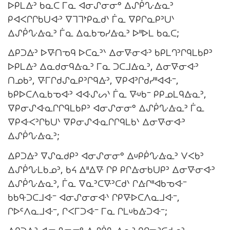
ᐅᑭᒪᐏᐣ ᑲᓇᑕ ᒥᓇ ᐊᓂᔑᓂᓂᐤ ᐃᔑᑮᔘᐏᓇᐣ
ᑭᐊᐸᒋᒋᑲᑌᐘᐣ ᐁᒣᒣᔾᑭᓇᑯᐠ ᒦᓇ ᐁᑭᒋᓇᑭᐣᑌᐠ
ᐃᔑᑮᔘᐏᓇᐣ ᒦᓇ ᐃᓇᑲᓀᓯᐏᓇᐣ ᐅᐦᐅᒪ ᑲᓇᑕ;
ᐃᑭᑐᐏᐣ ᐅᐍᑎᓀᑫ ᐅᑕᓇᐣᐠ ᐃᓂᐍᓂᐘᐣ ᑲᑭᒪᒉᐣᒋᑫᒪᑲᑭᐣ
ᐅᑭᒪᐏᐣ ᐃᓇᑯᓂᑫᐏᓇᐣ ᒥᓇ ᑐᑕᒧᐏᓇᐣ, ᐃᓂᐍᓂᐘᐣ
ᑎᓄᑲᐣ, ᐍᒥᒋᑯᔑᓇᑭᐣᒋᑫᐏᐣ, ᐁᑭᐊᐣᒋᑯᓯᐦᐊᐘᐨ,
ᑲᑭᐅᑕᐱᓇᑲᓀᐘᐣ ᐊᐘᔑᔕᐠ ᒦᓇ ᐍᓑᑲᐨ ᑭᑭᓄᒪᑫᐏᓇᐣ,
ᐁᑭᓂᔑᐘᓇᒋᒋᑫᒪᑲᑭᐣ ᐊᓂᔑᓂᓂᐤ ᐃᔑᑮᔘᐏᓇᐣ ᒦᓇ
ᐁᑭᐘᐸᐣᒋᑲᑌᐠ ᐁᑭᓂᔑᐘᓇᒋᒋᑫᒪᑲᐠ ᐃᓂᐍᓂᐘᐣ
ᐃᔑᑮᔘᐏᓇᐣ;
ᐃᑭᑐᐏᐣ ᐁᔑᓇᑯᑭᐣ ᐊᓂᔑᓂᓂᐤ ᐃᓑᑭᑮᔘᐏᓇᐣ ᐯᐸᑲᐣ
ᐃᔑᑮᔘᒪᑲᓄᐣ, ᑲᔦ ᐃᐦᐃᐍ ᒋᑭ ᑭᒋᐏᓂᑲᑌᑭᐣ ᐃᓂᐍᓂᐘᐣ
ᐃᔑᑮᔘᐏᓇᐣ, ᒦᓇ ᐁᓇᐣᑕᐍᐣᑕᑯᐠ ᒋᐏᒋᐦᐊᑲᓀᐘᐨ
ᑲᑲᑵᑐᑕᒧᐘᐨ ᐊᓂᔑᓂᓂᐘᐠ ᒋᑭᐍᐅᑕᐱᓇᒧᐘᐨ,
ᒋᐅᒼᐱᓇᒧᐘᐨ, ᒋᐸᒥᑐᐘᐨ ᒥᓇ ᒋᒪᓑᑲᐏᑐᐘᐨ;