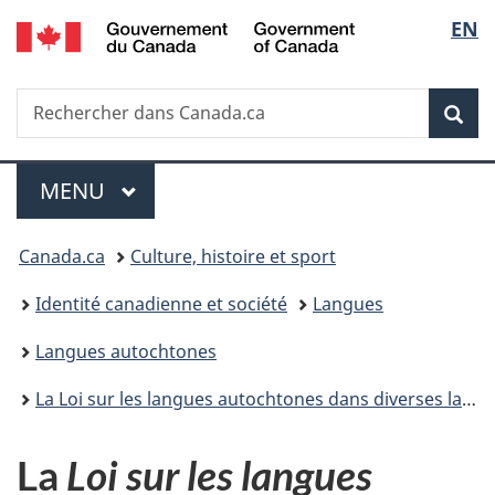
/
Sélec
EN
Passer
Passer
Passer
Government
au
à
à
de
of
contenu
«
la
Canada
Recherche
Rechercher
principal
Au
version
Rec
la
dans
sujet
HTML
Canada.ca
du
simplifiée
langu
Menu
gouvernement
MENU
PRINCIPAL
»
Vous
Canada.ca
Culture, histoire et sport
êtes
Identité canadienne et société
Langues
ici :
Langues autochtones
La Loi sur les langues autochtones dans diverses langues autochtones
La
Loi sur les langues