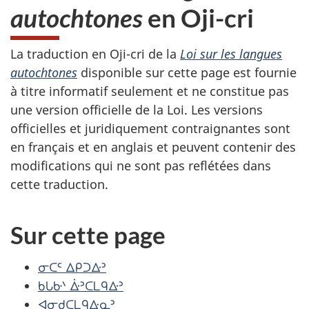
autochtones
en Oji-cri
La traduction en Oji-cri de la
Loi sur les langues
autochtones
disponible sur cette page est fournie
à titre informatif seulement et ne constitue pas
une version officielle de la Loi. Les versions
officielles et juridiquement contraignantes sont
en français et en anglais et peuvent contenir des
modifications qui ne sont pas reflétées dans
cette traduction.
Sur cette page
ᓂᑕᒼ ᐃᑭᑐᐏᐣ
ᑲᒐᑿᐠ ᐑᐣᑕᒪᑫᐏᐣ
ᐊᓂᑯᑕᒪᑫᐏᓇᐣ