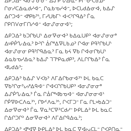
ᐃᑭᑐᐏᐣ ᐊᓂᔑᓂᓂᐤ ᐃᔑᑮᔘᐏᓇᐣ ᑭᒋᓀᐣᑕᑯᓄᐣ
ᒋᓂᓯᑕᐏᓇᑯᓯᐘᐨ, ᒋᓇᑲᓀᓯᐘᐨ, ᐅᑕᒐᑯᐏᓂᐘ, ᑲᐃᔑ
ᐏᒋᑐᐘᐨ ᐊᐦᑭᑲᐣᐠ, ᒥᓯᑌᑲᒥᐠ ᐘᐸᐣᒋᑫᐏᐣ ᒦᓇ
ᒋᑭᑎᐯᓂᒥᑎᓱᐘᐨ ᐊᓂᔑᓂᓂᐘᐠ;
ᐃᑭᑐᐏᐣ ᑲᑐᒋᑲᑌᐠ ᐃᓂᐍᓂᐘᐣ ᑲᐃᓇᑌᑭᐣ ᐊᓂᔑᓂᓂᐤ
ᐃᓑᑭᑮᔘᐏᓇᐣ ᐅᐣᒋ ᐑᒋᐦᐃᐍᒪᑲᓄᐣ ᒋᐊᓂ ᑭᑫᐣᒋᑲᑌᐠ
ᐊᓂᔑᓂᓂ ᑭᑫᐣᒋᑫᐏᓇᐣ ᒥᓇ ᑲᔦ ᐁᑲ ᒋᐘᓂᒋᑲᑌᐠ
ᐃᓇᑲᓀᓯᐏᓇᐣ ᑲᐃᔑ ᒣᒣᔾᑭᓇᑯᑭᐣ, ᐱᒪᒋᒋᑲᐏᐣ ᒦᓇ
ᐊᒐᑯᐏᐣ;
ᐃᑭᑐᐏᐣ ᑲᐃᔑ ᐯᐸᑲᐣ ᐱᒥᐏᒋᑲᓂᐘᐣᐠ ᐅᒪ ᑲᓇᑕ
ᐁᑲᐣᒋᓂᐣᔕᐦᐃᑫᐘᐨ ᒋᐊᐸᒋᒋᑲᑌᑭᐣ ᐊᓂᔑᓂᓂᐤ
ᐃᔑᑮᔘᐏᓇᐣ ᒦᓇ ᒋᐑᒋᐦᐊᑲᓀᐘᐨ ᐊᓂᔑᓂᓂᐘᐠ
ᒋᑮᐍᐅᑕᐱᓇᐣᐠ, ᒋᐅᒼᐱᓇᐣᐠ, ᒋᐸᒥᑐᐨ ᒥᓇ ᒋᒪᓑᑲᐏᑐᐨ
ᐃᓂᐍᓂᐘᐣ ᒦᓇ ᐁᓇᐣᑕᐍᐣᑕᑯᓯᐨ ᐅᑭᒪᐏᐣ ᐅᒪ ᑲᓇᑕ
ᒋᐏᒋᑐᒋᐣ ᐃᓂᐍᓂᐘᐣ ᐱᒥᐏᒋᑫᐏᓇᐣ;
ᐃᑭᑐᐏᐣ ᐊᐦᐊᐍ ᐅᑭᒪᐏᐣ ᐅᒪ ᑲᓇᑕ ᐁᐊᔓᑕᒪᐨ ᒋᐸᑭᑎᓇᐨ