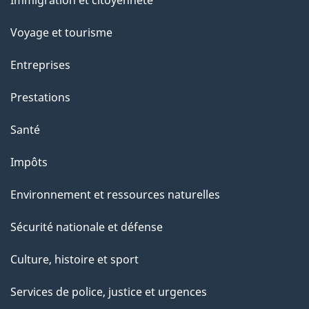
a
Immigration et citoyenneté
sujets
p
Voyage et tourisme
a
Entreprises
g
Prestations
e
Santé
Impôts
Environnement et ressources naturelles
Sécurité nationale et défense
Culture, histoire et sport
Services de police, justice et urgences