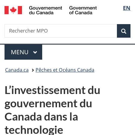
/
Sélec
EN
Passer
Passer
Passer
Government
au
à
à
de
of
contenu
«
la
Canada
Recherche
Rechercher
principal
Au
version
Rec
la
MPO
sujet
HTML
du
simplifiée
langu
Menu
gouvernement
MENU
PRINCIPAL
»
Vous
Canada.ca
Pêches et Océans Canada
êtes
L’investissement du
ici :
gouvernement du
Canada dans la
technologie