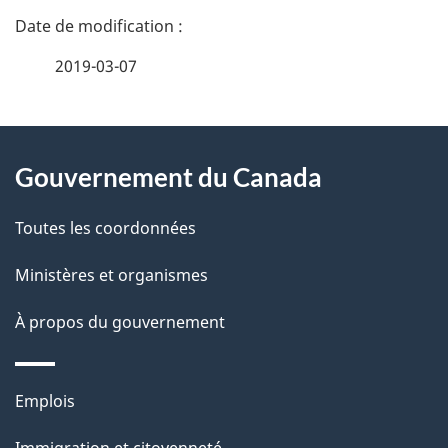
D
é
2019-03-07
t
À
a
Gouvernement du Canada
propos
i
de
l
Toutes les coordonnées
ce
s
Ministères et organismes
site
d
À propos du gouvernement
e
l
Thèmes
Emplois
et