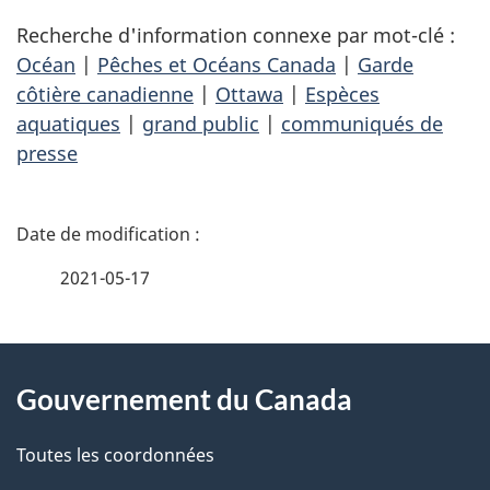
Recherche d'information connexe par mot-clé :
Océan
|
Pêches et Océans Canada
|
Garde
côtière canadienne
|
Ottawa
|
Espèces
aquatiques
|
grand public
|
communiqués de
presse
D
é
2021-05-17
t
À
a
Gouvernement du Canada
propos
i
de
l
Toutes les coordonnées