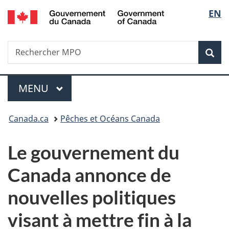
/
Sélec
EN
Passer
Passer
Passer
Government
au
à
à
de
of
contenu
«
la
Canada
Recherche
Rechercher
principal
Au
version
Rec
la
MPO
sujet
HTML
du
simplifiée
langu
Menu
gouvernement
MENU
PRINCIPAL
»
Vous
Canada.ca
Pêches et Océans Canada
êtes
Le gouvernement du
ici :
Canada annonce de
nouvelles politiques
visant à mettre fin à la