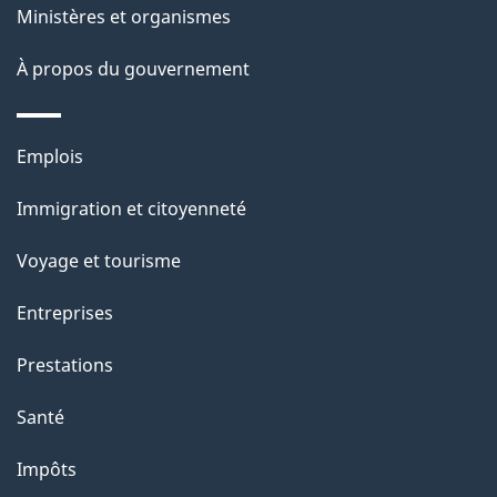
ce
s
Ministères et organismes
site
d
À propos du gouvernement
e
l
Thèmes
Emplois
et
a
Immigration et citoyenneté
sujets
p
Voyage et tourisme
a
Entreprises
g
Prestations
e
Santé
Impôts