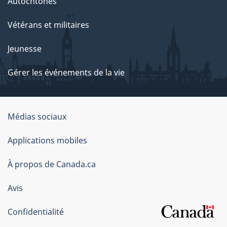
Autochtones
Vétérans et militaires
Jeunesse
Gérer les événements de la vie
Organisation
Médias sociaux
du
Applications mobiles
gouvernement
du
À propos de Canada.ca
Canada
Avis
Confidentialité