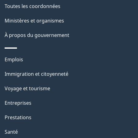
de
l
Toutes les coordonnées
ce
s
Ministères et organismes
site
d
À propos du gouvernement
e
l
Thèmes
Emplois
et
a
Immigration et citoyenneté
sujets
p
Voyage et tourisme
a
Entreprises
g
Prestations
e
Santé