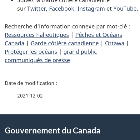
sur
Twitter
,
Facebook
,
Instagram
et
YouTube
.
Recherche d'information connexe par mot-clé :
Ressources halieutiques
|
Pêches et Océans
Canada
|
Garde côtière canadienne
|
Ottawa
|
Protéger les océans
|
grand public
|
communiqués de presse
D
é
2021-12-02
t
À
a
Gouvernement du Canada
propos
i