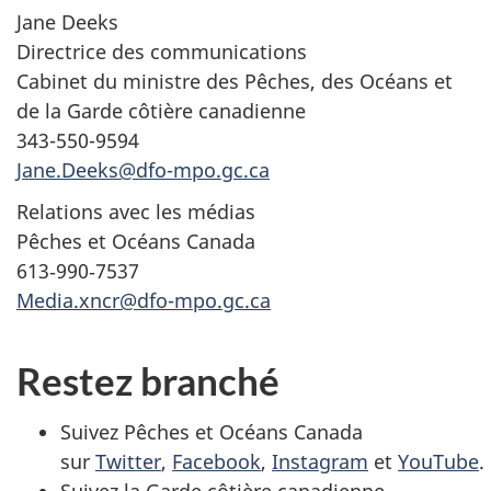
Jane Deeks
Directrice des communications
Cabinet du ministre des Pêches, des Océans et
de la Garde côtière canadienne
343-550-9594
Jane.Deeks@dfo-mpo.gc.ca
Relations avec les médias
Pêches et Océans Canada
613‑990‑7537
Media.xncr@dfo-mpo.gc.ca
Restez branché
Suivez Pêches et Océans Canada
sur
Twitter
,
Facebook
,
Instagram
et
YouTube
.
Suivez la Garde côtière canadienne