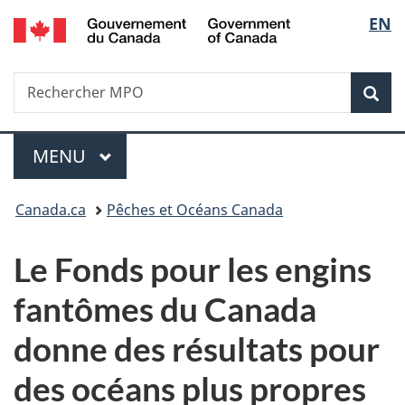
/
Sélec
EN
Passer
Passer
Passer
Government
au
à
à
de
of
contenu
«
la
Canada
Recherche
Rechercher
principal
Au
version
Rec
la
MPO
sujet
HTML
du
simplifiée
langu
Menu
gouvernement
MENU
PRINCIPAL
»
Vous
Canada.ca
Pêches et Océans Canada
êtes
Le Fonds pour les engins
ici :
fantômes du Canada
donne des résultats pour
des océans plus propres