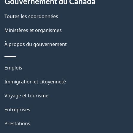
Gouvernement du Canada
propos
i
de
l
Toutes les coordonnées
ce
s
Ministères et organismes
site
d
À propos du gouvernement
e
l
Thèmes
Emplois
et
a
Immigration et citoyenneté
sujets
p
Voyage et tourisme
a
Entreprises
g
Prestations
e