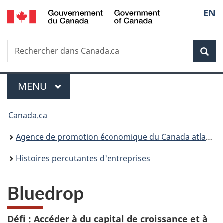
/
Sélec
EN
Passer
Passer
Passer
Government
au
à
à
de
of
contenu
«
la
Canada
Recherche
Rechercher
principal
Au
version
Rec
la
dans
sujet
HTML
Canada.ca
du
simplifiée
langu
Menu
gouvernement
MENU
PRINCIPAL
»
Vous
Canada.ca
êtes
Agence de promotion économique du Canada atlantique
ici :
Histoires percutantes d'entreprises
Bluedrop
Défi : Accéder à du capital de croissance et à