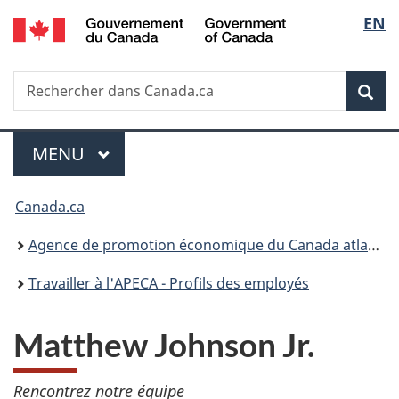
/
Sélec
EN
Passer
Passer
Passer
Government
au
à
à
de
of
contenu
«
la
Canada
Recherche
Rechercher
principal
Au
version
Rec
la
dans
sujet
HTML
Canada.ca
du
simplifiée
langu
Menu
gouvernement
MENU
PRINCIPAL
»
Vous
Canada.ca
êtes
Agence de promotion économique du Canada atlantique
ici :
Travailler à l'APECA - Profils des employés
Matthew Johnson Jr.
Rencontrez notre équipe