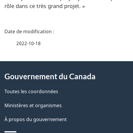
rôle dans ce très grand projet. »
D
é
2022-10-18
t
À
a
Gouvernement du Canada
propos
i
de
l
Toutes les coordonnées
ce
s
Ministères et organismes
site
d
À propos du gouvernement
e