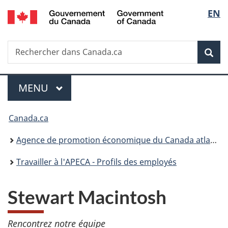
/
Sélec
EN
Passer
Passer
Passer
Government
au
à
à
de
of
contenu
«
la
Canada
Recherche
Rechercher
principal
Au
version
Rec
la
dans
sujet
HTML
Canada.ca
du
simplifiée
langu
Menu
gouvernement
MENU
PRINCIPAL
»
Vous
Canada.ca
êtes
Agence de promotion économique du Canada atlantique
ici :
Travailler à l'APECA - Profils des employés
Stewart Macintosh
Rencontrez notre équipe