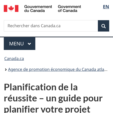
/
Sélec
EN
Passer
Passer
Passer
Government
au
à
à
de
of
contenu
«
la
Canada
Recherche
Rechercher
principal
Au
version
Rec
la
dans
sujet
HTML
Canada.ca
du
simplifiée
langu
Menu
gouvernement
MENU
PRINCIPAL
»
Vous
Canada.ca
êtes
Agence de promotion économique du Canada atlantique
ici :
Planification de la
réussite – un guide pour
planifier votre projet