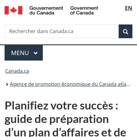
/
Sélec
EN
Passer
Passer
Passer
Government
au
à
à
de
of
contenu
«
la
Canada
Recherche
Rechercher
principal
Au
version
Rec
la
dans
sujet
HTML
Canada.ca
du
simplifiée
langu
Menu
gouvernement
MENU
PRINCIPAL
»
Vous
Canada.ca
êtes
Agence de promotion économique du Canada atlantique
ici :
Planifiez votre succès :
guide de préparation
d’un plan d’affaires et de