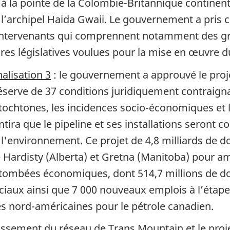
u’à la pointe de la Colombie-Britannique continen
e l’archipel Haida Gwaii. Le gouvernement a pris 
intervenants qui comprennent notamment des gr
sures législatives voulues pour la mise en œuvre d
alisation 3
: le gouvernement a approuvé le pro
réserve de 37 conditions juridiquement contraign
utochtones, les incidences socio-économiques e
antira que le pipeline et ses installations seront 
 l'environnement. Ce projet de 4,8 milliards de d
 Hardisty (Alberta) et Gretna (Manitoba) pour amél
retombées économiques, dont 514,7 millions de dol
aux ainsi que 7 000 nouveaux emplois à l’étape de
ies nord-américaines pour le pétrole canadien.
issement du réseau de Trans Mountain et le pro