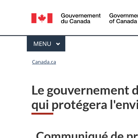
Sélection
de
la
Menu
MENU
PRINCIPAL
langue
Vous
Canada.ca
êtes
ici :
Le gouvernement du
qui protégera l'en
Communiqué de pr