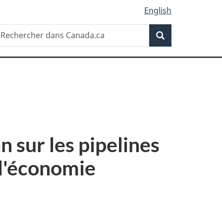
English
Recherche
echercher
Recherche
ans
anada.ca
 sur les pipelines
 l'économie