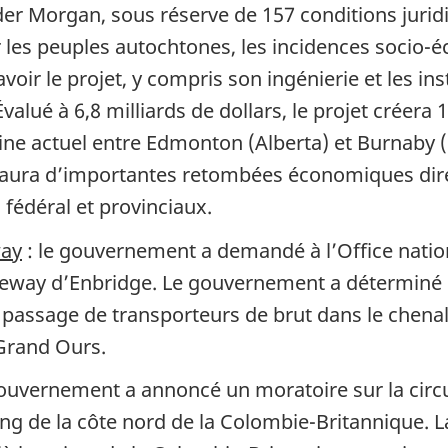
er Morgan, sous réserve de 157 conditions juri
 les peuples autochtones, les incidences socio-
ir le projet, y compris son ingénierie et les inst
Évalué à 6,8 milliards de dollars, le projet créera 
line actuel entre Edmonton (Alberta) et Burnaby 
ura d’importantes retombées économiques direct
fédéral et provinciaux.
way
: le gouvernement a demandé à l’Office nationa
ay d’Enbridge. Le gouvernement a déterminé que 
le passage de transporteurs de brut dans le chena
u Grand Ours.
gouvernement a annoncé un moratoire sur la circu
ng de la côte nord de la Colombie-Britannique. La