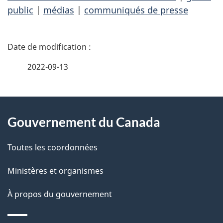
public
|
médias
|
communiqués de presse
D
é
2022-09-13
t
À
a
Gouvernement du Canada
propos
i
de
l
Toutes les coordonnées
ce
s
Ministères et organismes
site
d
À propos du gouvernement
e