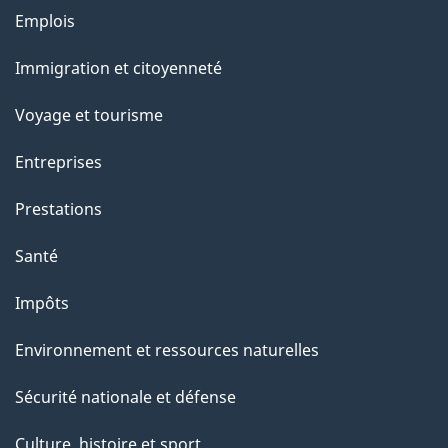
l
Thèmes
Emplois
et
a
Immigration et citoyenneté
sujets
p
Voyage et tourisme
a
Entreprises
g
Prestations
e
Santé
Impôts
Environnement et ressources naturelles
Sécurité nationale et défense
Culture, histoire et sport