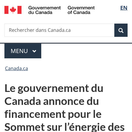
/
Sélec
EN
Passer
Passer
Passer
Government
au
à
à
de
of
contenu
«
la
Canada
Recherche
Rechercher
principal
Au
version
Rec
la
dans
sujet
HTML
Canada.ca
du
simplifiée
langu
Menu
gouvernement
MENU
PRINCIPAL
»
Vous
Canada.ca
êtes
Le gouvernement du
ici :
Canada annonce du
financement pour le
Sommet sur l’énergie des