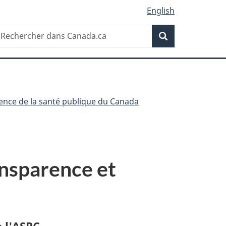
English
Recherche
echercher
Recherche
ans
anada.ca
ence de la santé publique du Canada
ansparence et