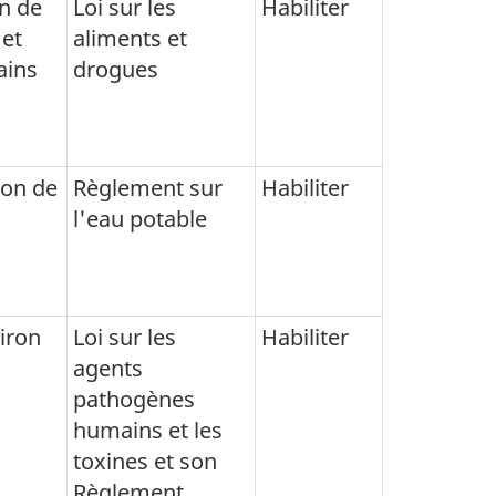
on de
Loi sur les
Habiliter
 et
aliments et
ains
drogues
ion de
Règlement sur
Habiliter
l'eau potable
viron
Loi sur les
Habiliter
agents
pathogènes
humains et les
toxines et son
Règlement