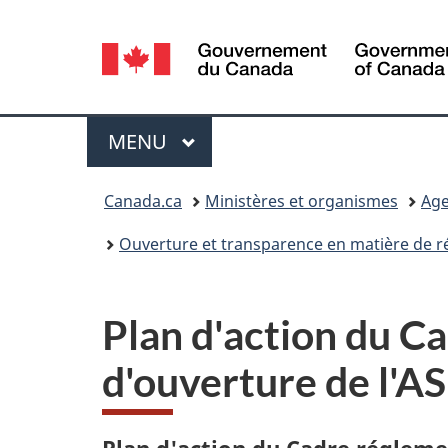
Sélection
de
la
Menu
MENU
PRINCIPAL
langue
Vous
Canada.ca
Ministères et organismes
Age
êtes
Ouverture et transparence en matière de r
ici :
Plan d'action du C
d'ouverture de l'A