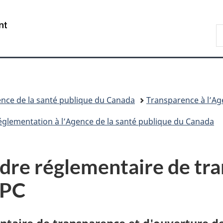
Passer
Passer
Passer
au
à
à
/
R
contenu
«
la
Government
d
principal
Au
version
of
C
sujet
HTML
Canada
du
simplifiée
gouvernement
»
nce de la santé publique du Canada
Transparence à l’Ag
églementation à l’Agence de la santé publique du Canada
adre réglementaire de tr
SPC