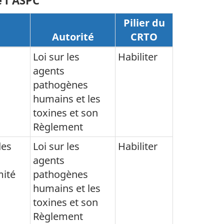
 l'ASPC
Pilier du
Autorité
CRTO
Loi sur les
Habiliter
agents
pathogènes
humains et les
toxines et son
Règlement
des
Loi sur les
Habiliter
agents
mité
pathogènes
humains et les
toxines et son
Règlement