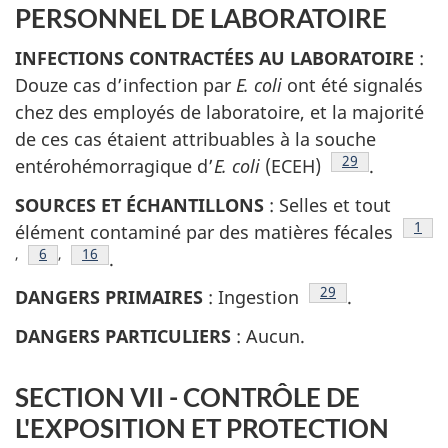
PERSONNEL DE LABORATOIRE
INFECTIONS CONTRACTÉES AU LABORATOIRE
:
Douze cas d’infection par
E. coli
ont été signalés
chez des employés de laboratoire, et la majorité
de ces cas étaient attribuables à la souche
Note de bas de
29
entérohémorragique d’
E. coli
(ECEH)
.
SOURCES ET ÉCHANTILLONS
: Selles et tout
Note
1
élément contaminé par des matières fécales
,
Note de bas de page
6
,
Note de bas de page
16
.
Note de bas de pa
29
DANGERS PRIMAIRES
: Ingestion
.
DANGERS PARTICULIERS
: Aucun.
SECTION VII - CONTRÔLE DE
L'EXPOSITION ET PROTECTION