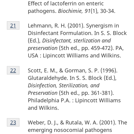
de
Effect of lactoferrin on enteric
bas
pathogens.
Biochimie, 91
(1), 30-34.
de
Notes
page
Lehmann, R. H. (2001). Synergism in
Retour à la référence de la note de bas de page
21
de
20
Disinfectant Formulation. In S. S. Block
bas
(Ed.),
Disinfectant, sterlization and
de
preservation
(5th ed., pp. 459-472). PA,
page
USA : Lipincott Williams and Wilkins.
21
Notes
Scott, E. M., & Gorman, S. P. (1996).
Retour à la référence de la note de bas de page
22
de
Glutaraldehyde. In S. S. Block (Ed.),
bas
Disinfection, Sterilization, and
de
Preservation
(5th ed., pp. 361-381).
page
Philadelphia P.A. : Lipincott Williams
22
and Wilkins.
Notes
Weber, D. J., & Rutala, W. A. (2001). The
Retour à la référence de la note de bas de page
23
de
emerging nosocomial pathogens