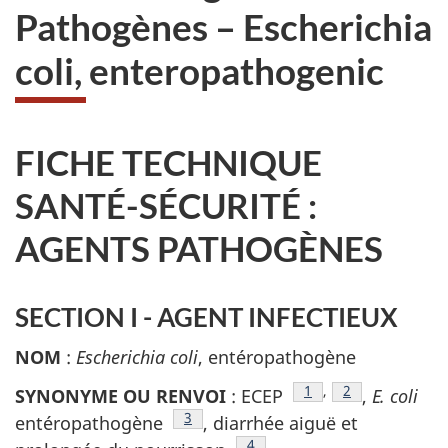
Pathogènes – Escherichia
coli, enteropathogenic
FICHE TECHNIQUE
SANTÉ-SÉCURITÉ :
AGENTS PATHOGÈNES
SECTION I - AGENT INFECTIEUX
NOM
:
Escherichia coli
, entéropathogène
Note de bas de page
1
,
Note de bas de
2
SYNONYME OU RENVOI
: ECEP
,
E. coli
Note de bas de page
3
entéropathogène
, diarrhée aiguë et
Note de bas de page
4