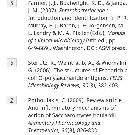
Farmer, J. J., Boatwright, K. D., & Janda,
Retour à la référence de la note de bas de page
5
de
J. M. (2007).
Enterobacteriaceae :
bas
Introduction and Identification. In P. R.
de
Murray, E. J. Baron, J. H. Jorgensen, M.
page
L. Landry & M. A. Pfaller (Eds.),
Manual
5
of Clinical Microbiology
(9th ed., pp.
649-669). Washington, DC : ASM press.
Notes
Stenutz, R., Weintraub, A., & Widmalm,
Retour à la référence de la note de bas de page
6
de
G. (2006). The structures of Escherichia
bas
coli O-polysaccharide antigens.
FEMS
de
Microbiology Reviews, 30
(3), 382-403.
page
Notes
6
Pothoulakis, C. (2009). Review article :
Retour à la référence de la note de bas de page
7
de
Anti-inflammatory mechanisms of
bas
action of Saccharomyces boulardii.
de
Alimentary Pharmacology and
page
Therapeutics, 30
(8), 826-833.
7