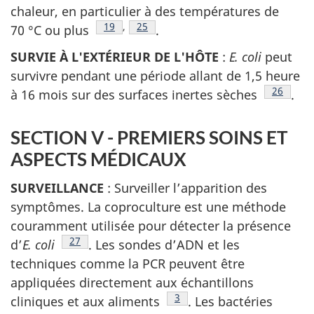
chaleur, en particulier à des températures de
Note de bas de page
19
,
Note de bas de page
25
70 °C ou plus
.
SURVIE À L'EXTÉRIEUR DE L'HÔTE
:
E. coli
peut
survivre pendant une période allant de 1,5 heure
Note de 
26
à 16 mois sur des surfaces inertes sèches
.
SECTION V - PREMIERS SOINS ET
ASPECTS MÉDICAUX
SURVEILLANCE
: Surveiller l’apparition des
symptômes. La coproculture est une méthode
couramment utilisée pour détecter la présence
Note de bas de page
27
d’
E. coli
. Les sondes d’ADN et les
techniques comme la PCR peuvent être
appliquées directement aux échantillons
Note de bas de page
3
cliniques et aux aliments
. Les bactéries