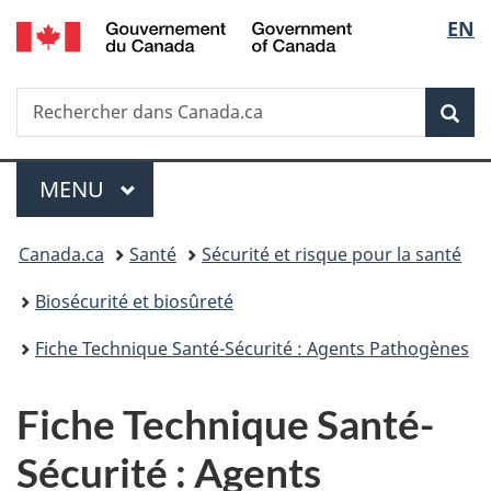
/
Sélec
EN
Passer
Passer
Passer
Government
au
à
à
de
of
contenu
«
la
Canada
Recherche
Rechercher
principal
Au
version
Rec
la
dans
sujet
HTML
Canada.ca
du
simplifiée
langu
Menu
gouvernement
MENU
PRINCIPAL
»
Vous
Canada.ca
Santé
Sécurité et risque pour la santé
êtes
Biosécurité et biosûreté
ici :
Fiche Technique Santé-Sécurité : Agents Pathogènes
Fiche Technique Santé-
Sécurité : Agents