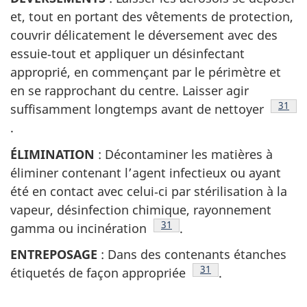
et, tout en portant des vêtements de protection,
couvrir délicatement le déversement avec des
essuie‑tout et appliquer un désinfectant
approprié, en commençant par le périmètre et
en se rapprochant du centre. Laisser agir
Note 
31
suffisamment longtemps avant de nettoyer
.
ÉLIMINATION
: Décontaminer les matières à
éliminer contenant l’agent infectieux ou ayant
été en contact avec celui‑ci par stérilisation à la
vapeur, désinfection chimique, rayonnement
Note de bas de page
31
gamma ou incinération
.
ENTREPOSAGE
: Dans des contenants étanches
Note de bas de page
31
étiquetés de façon appropriée
.