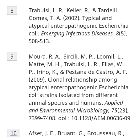
Notes
Trabulsi, L. R., Keller, R., & Tardelli
Retour à la référence de la note de bas de page
8
de
Gomes, T. A. (2002). Typical and
bas
atypical enteropathogenic Escherichia
de
coli.
Emerging Infectious Diseases, 8
(5),
page
508-513.
8
Notes
Moura, R. A., Sircili, M. P., Leomil, L.,
Retour à la référence de la note de bas de page
9
de
Matte, M. H., Trabulsi, L. R., Elias, W.
bas
P., Irino, K., & Pestana de Castro, A. F.
de
(2009). Clonal relationship among
page
atypical enteropathogenic Escherichia
9
coli strains isolated from different
animal species and humans.
Applied
and Environmental Microbiology, 75
(23),
7399-7408. doi : 10.1128/AEM.00636-09
Notes
Afset, J. E., Bruant, G., Brousseau, R.,
Retour à la référence de la note de bas de page
10
de