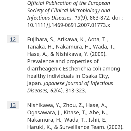
Official Publication of the European
Society of Clinical Microbiology and
Infectious Diseases, 13
(9), 863-872. doi :
10.1111/j.1469-0691.2007.01773.x
Notes
Fujihara, S., Arikawa, K., Aota, T.,
Retour à la référence de la note de bas de page
12
de
Tanaka, H., Nakamura, H., Wada, T.,
bas
Hase, A., & Nishikawa, Y. (2009).
de
Prevalence and properties of
page
diarrheagenic Escherichia coli among
12
healthy individuals in Osaka City,
Japan.
Japanese Journal of Infectious
Diseases, 62
(4), 318-323.
Notes
Nishikawa, Y., Zhou, Z., Hase, A.,
Retour à la référence de la note de bas de page
13
de
Ogasawara, J., Kitase, T., Abe, N.,
bas
Nakamura, H., Wada, T., Ishii, E.,
de
Haruki, K., & Surveillance Team. (2002).