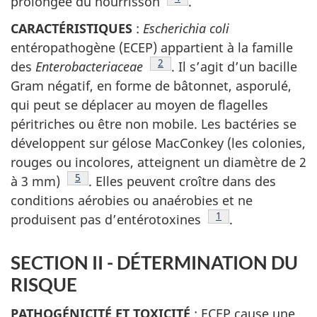
prolongée du nourrisson
.
CARACTÉRISTIQUES
:
Escherichia coli
entéropathogène (ECEP) appartient à la famille
Note de bas de page
2
des
Enterobacteriaceae
. Il s’agit d’un bacille
Gram négatif, en forme de bâtonnet, asporulé,
qui peut se déplacer au moyen de flagelles
péritriches ou être non mobile. Les bactéries se
développent sur gélose MacConkey (les colonies,
rouges ou incolores, atteignent un diamètre de 2
Note de bas de page
5
à 3 mm)
. Elles peuvent croître dans des
conditions aérobies ou anaérobies et ne
Note de bas de page
1
produisent pas d’entérotoxines
.
SECTION II - DÉTERMINATION DU
RISQUE
PATHOGÉNICITÉ ET TOXICITÉ
: ECEP cause une