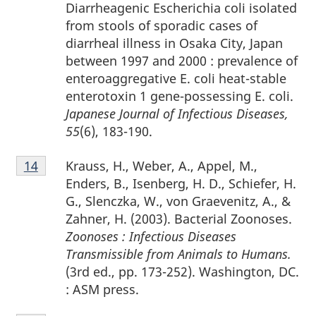
page
Diarrheagenic Escherichia coli isolated
13
from stools of sporadic cases of
diarrheal illness in Osaka City, Japan
between 1997 and 2000 : prevalence of
enteroaggregative E. coli heat-stable
enterotoxin 1 gene-possessing E. coli.
Japanese Journal of Infectious Diseases,
55
(6), 183-190.
Notes
Krauss, H., Weber, A., Appel, M.,
Retour à la référence de la note de bas de page
14
de
Enders, B., Isenberg, H. D., Schiefer, H.
bas
G., Slenczka, W., von Graevenitz, A., &
de
Zahner, H. (2003). Bacterial Zoonoses.
page
Zoonoses : Infectious Diseases
14
Transmissible from Animals to Humans.
(3rd ed., pp. 173-252). Washington, DC.
: ASM press.