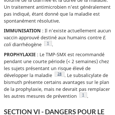
Un traitement antimicrobien n’est généralement
pas indiqué, étant donné que la maladie est
spontanément résolutive.
IMMUNISATION
: Il n’existe actuellement aucun
vaccin approuvé destiné aux humains contre
E.
Note de bas de page
1
coli
diarrhéogène
.
PROPHYLAXIE
: Le TMP-SMX est recommandé
pendant une courte période (< 2 semaines) chez
les sujets présentant un risque élevé de
Note de bas de page
28
développer la maladie
. Le subsalicylate de
bismuth présente certains avantages sur le plan
de la prophylaxie, mais ne devrait pas remplacer
Note de bas de pa
1
les autres mesures de prévention
.
SECTION VI - DANGERS POUR LE