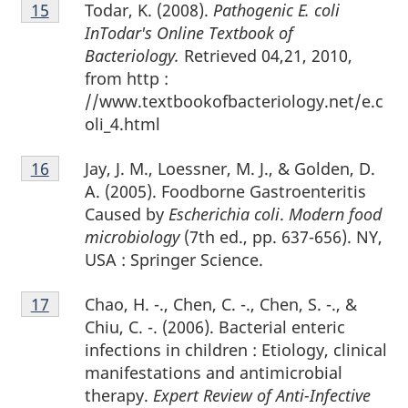
Notes
Todar, K. (2008).
Pathogenic E. coli
Retour à la référence de la note de bas de page
15
de
InTodar's Online Textbook of
bas
Bacteriology.
Retrieved 04,21, 2010,
de
from http :
page
//www.textbookofbacteriology.net/e.c
15
oli_4.html
Notes
Jay, J. M., Loessner, M. J., & Golden, D.
Retour à la référence de la note de bas de page
16
de
A. (2005). Foodborne Gastroenteritis
bas
Caused by
Escherichia coli
.
Modern food
de
microbiology
(7th ed., pp. 637-656). NY,
page
USA : Springer Science.
16
Notes
Chao, H. -., Chen, C. -., Chen, S. -., &
Retour à la référence de la note de bas de page
17
de
Chiu, C. -. (2006). Bacterial enteric
bas
infections in children : Etiology, clinical
de
manifestations and antimicrobial
page
therapy.
Expert Review of Anti-Infective