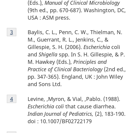
(Eds.),
Manual of Clinical Microbiology
(9th ed., pp. 670-687). Washington, DC,
USA : ASM press.
Notes
Baylis, C. L., Penn, C. W., Thielman, N.
Retour à la référence de la note de bas de page
3
de
M., Guerrant, R. L., Jenkins, C., &
bas
Gillespie, S. H. (2006).
Escherichia
coli
de
and
Shigella
spp. In S. H. Gillespie, & P.
page
M. Hawkey (Eds.),
Principles and
3
Practice of Clinical Bacteriology
(2nd ed.,
pp. 347-365). England, UK : John Wiley
and Sons Ltd.
Notes
Levine, ,Myron, & Vial, ,Pablo. (1988).
Retour à la référence de la note de bas de page
4
de
Escherichia coli
that cause diarrhea.
bas
Indian Journal of Pediatrics,
(2), 183-190.
de
doi : 10.1007/BF02722179
page
Notes
4