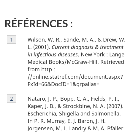
RÉFÉRENCES :
Notes
Wilson, W. R., Sande, M. A., & Drew, W.
Retour à la référence de la note de bas de page
1
de
L. (2001).
Current diagnosis & treatment
bas
in infectious diseases
. New York : Lange
de
Medical Books/McGraw-Hill. Retrieved
page
from http :
1
//online.statref.com/document.aspx?
FxId=66&DocID=1&grpalias=
Notes
Nataro, J. P., Bopp, C. A., Fields, P. I.,
Retour à la référence de la note de bas de page
2
de
Kaper, J. B., & Strockbine, N. A. (2007).
bas
Escherichia, Shigella and Salmonella.
de
In P. R. Murray, E. J. Baron, J. H.
page
Jorgensen, M. L. Landry & M. A. Pfaller
2