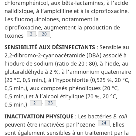
chloramphénicol, aux bêta-lactamines, à l’acide
nalidixique, à l’ampicilline et à la ciprofloxacine.
Les fluoroquinolones, notamment la
ciprofloxacine, augmentent la production de
Note de bas de page
3
,
Note de bas de page
20
toxines
.
SENSIBILITÉ AUX DÉSINFECTANTS
: Sensible au
2,2-dibromo-2-cyanoacétamide (DBA) associé à
l’iodure de sodium (ratio de 20 : 80), à l’iode, au
glutaraldéhyde à 2 %, à l’ammonium quaternaire
(20 °C, 0,5 min.), à l’hypochlorite (0,525 %, 20 °C,
0,5 min.), aux composés phénoliques (20 °C,
0,5 min.) et à l’alcool éthylique (70 %, 20 °C,
Note de bas de page
21
-
Note de bas de page
23
0,5 min.)
.
INACTIVATION PHYSIQUE
: Les bactéries
E. coli
Note de bas de 
24
peuvent être inactivées par l’ozone
. Elles
sont également sensibles à un traitement par la