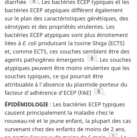
Note de bas de page
8
diarrhée
. Les bactéries ECEP typiques et les
bactéries ECEP atypiques diffèrent également
sur le plan des caractéristiques génétiques, des
sérotypes et des propriétés virulentes. Les
bactéries ECEP atypiques sont plus étroitement
liées à
E. coli
produisant la toxine Shiga (ECTS)
et, comme ECTS, ces souches semblent être des
Note de bas de page
8
agents pathogènes émergents
. Les souches
atypiques peuvent être moins virulentes que les
souches typiques, ce qui pourrait être
attribuable à l’absence du plasmide porteur du
Note de bas de pa
8
facteur d’adhérence d’ECEP (FAE)
.
ÉPIDÉMIOLOGIE
: Les bactéries ECEP typiques
causent principalement la maladie chez le
nouveau-né et le jeune enfant, la plupart des cas
survenant chez des enfants de moins de 2 ans,
Note de bas
1