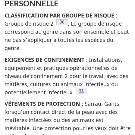
PERSONNELLE
CLASSIFICATION PAR GROUPE DE RISQUE
:
Note de bas de page
30
Groupe de risque 2
. Le groupe de risque
correspond au genre dans son ensemble et peut
ne pas s’appliquer à toutes les espèces du
genre.
EXIGENCES DE CONFINEMENT
: Installations,
équipement et pratiques opérationnelles de
niveau de confinement 2 pour le travail avec des
matières, cultures ou animaux infectieux ou
Note de bas de page
31
potentiellement infectieux
.
VÊTEMENTS DE PROTECTION
: Sarrau. Gants,
lorsqu’un contact direct de la peau avec des
matières infectées ou des animaux est
inévitable. Une protection pour les yeux doit être