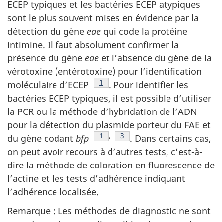
ECEP typiques et les bactéries ECEP atypiques
sont le plus souvent mises en évidence par la
détection du gène
eae
qui code la protéine
intimine. Il faut absolument confirmer la
présence du gène
eae
et l’absence du gène de la
vérotoxine (entérotoxine) pour l’identification
Note de bas de page
1
moléculaire d’ECEP
. Pour identifier les
bactéries ECEP typiques, il est possible d’utiliser
la PCR ou la méthode d’hybridation de l’ADN
pour la détection du plasmide porteur du FAE et
Note de bas de page
1
,
Note de bas de page
3
du gène codant
bfp
. Dans certains cas,
on peut avoir recours à d’autres tests, c’est-à-
dire la méthode de coloration en fluorescence de
l’actine et les tests d’adhérence indiquant
l’adhérence localisée.
Remarque : Les méthodes de diagnostic ne sont