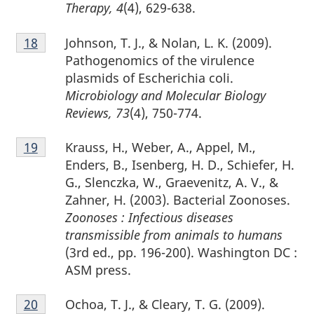
17
Therapy, 4
(4), 629-638.
Notes
Johnson, T. J., & Nolan, L. K. (2009).
Retour à la référence de la note de bas de page
18
de
Pathogenomics of the virulence
bas
plasmids of Escherichia coli.
de
Microbiology and Molecular Biology
page
Reviews, 73
(4), 750-774.
18
Notes
Krauss, H., Weber, A., Appel, M.,
Retour à la référence de la note de bas de page
19
de
Enders, B., Isenberg, H. D., Schiefer, H.
bas
G., Slenczka, W., Graevenitz, A. V., &
de
Zahner, H. (2003). Bacterial Zoonoses.
page
Zoonoses : Infectious diseases
19
transmissible from animals to humans
(3rd ed., pp. 196-200). Washington DC :
ASM press.
Notes
Ochoa, T. J., & Cleary, T. G. (2009).
Retour à la référence de la note de bas de page
20