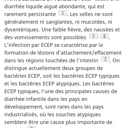
diarrhée liquide aiguë abondante, qui est
Note de bas de page
1
rarement persistante
. Les selles ne sont
généralement ni sanglantes, ni mucoïdes, ni
dysentériques. Une faible fièvre, des nausées et
Note de bas de p
1
,
Note de bas
6
des vomissements sont possibles
.
L’infection par ECEP se caractérise par la
formation de lésions d’attachement/effacement
Note de bas
7
dans les régions touchées de l’intestin
. On
distingue actuellement deux groupes de
bactéries ECEP, soit les bactéries ECEP typiques
et les bactéries ECEP atypiques. Les bactéries
ECEP typiques, l’une des principales causes de
diarrhée infantile dans les pays en
développement, sont rares dans les pays
industrialisés, où les souches atypiques
semblent être une cause plus importante de