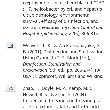
bas
cryptosporidium, escherichia coli O157
de
: H7, helicobacter pylori, and hepatitis
page
C : Epidemiology, environmental
23
survival, efficacy of disinfection, and
control measures.
Infection Control and
Hospital Epidemiology, 22
(5), 306-315.
Notes
Weavers, L. K., & Wickramanayake, G.
Retour à la référence de la note de bas de page
24
de
B. (2001). Disinfection and Sterilization
bas
Using Ozone. In S. S. Block (Ed.),
de
Disinfection, Sterilization and
page
preservation
(5th ed., pp. 205-214). PA,
24
USA : Lippincott, Williams and Wilkins.
Notes
Zhao, T., Doyle, M. P., Kemp, M. C.,
Retour à la référence de la note de bas de page
25
de
Howell, R. S., & Zhao, P. (2004).
bas
Influence of freezing and freezing plus
de
acidic calcium sulfate and lactic acid