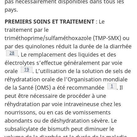
pas nécessairement disponibles dans tous les
pays.
PREMIERS SOINS ET TRAITEMENT
: Le
traitement par le
triméthoprime/sulfaméthoxazole (TMP-SMX) ou
par des quinolones réduit la durée de la diarrhée
Note de bas de page
28
. Le remplacement des liquides et des
électrolytes s’effectue généralement par voie
Note de bas de page
19
orale
. L’utilisation de la solution de sels de
réhydratation orale de l’Organisation mondiale
Note de bas
1
de la Santé (OMS) a été recommandée
. Il
peut être nécessaire de procéder à une
réhydratation par voie intraveineuse chez les
nourrissons, ou en cas de vomissements
abondants ou de déshydratation sévère. Le
subsalicylate de bismuth peut diminuer le
volume de la diarrhée et la durée de la maladie.