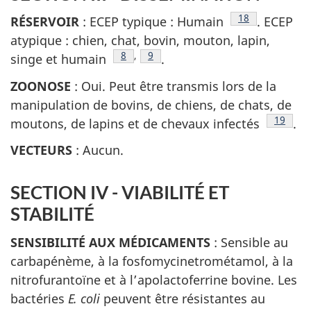
Note de bas de
18
RÉSERVOIR
: ECEP typique : Humain
. ECEP
atypique : chien, chat, bovin, mouton, lapin,
Note de bas de page
8
,
Note de bas de page
9
singe et humain
.
ZOONOSE
: Oui. Peut être transmis lors de la
manipulation de bovins, de chiens, de chats, de
Note de
19
moutons, de lapins et de chevaux infectés
.
VECTEURS
: Aucun.
SECTION IV - VIABILITÉ ET
STABILITÉ
SENSIBILITÉ AUX MÉDICAMENTS
: Sensible au
carbapénème, à la fosfomycine­trométamol, à la
nitrofurantoïne et à l’apolactoferrine bovine. Les
bactéries
E. coli
peuvent être résistantes au