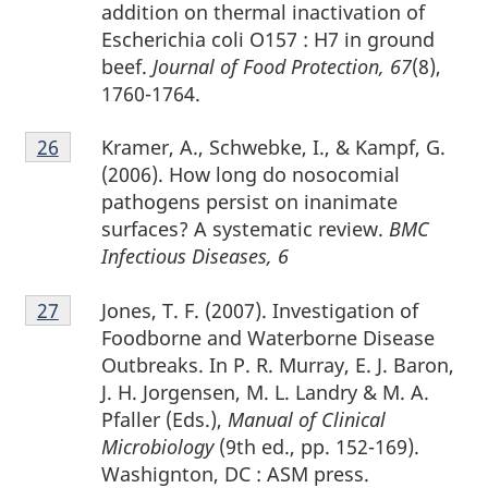
page
addition on thermal inactivation of
25
Escherichia coli O157 : H7 in ground
beef.
Journal of Food Protection, 67
(8),
1760-1764.
Notes
Kramer, A., Schwebke, I., & Kampf, G.
Retour à la référence de la note de bas de page
26
de
(2006). How long do nosocomial
bas
pathogens persist on inanimate
de
surfaces? A systematic review.
BMC
page
Infectious Diseases, 6
26
Notes
Jones, T. F. (2007). Investigation of
Retour à la référence de la note de bas de page
27
de
Foodborne and Waterborne Disease
bas
Outbreaks. In P. R. Murray, E. J. Baron,
de
J. H. Jorgensen, M. L. Landry & M. A.
page
Pfaller (Eds.),
Manual of Clinical
27
Microbiology
(9th ed., pp. 152-169).
Washignton, DC : ASM press.