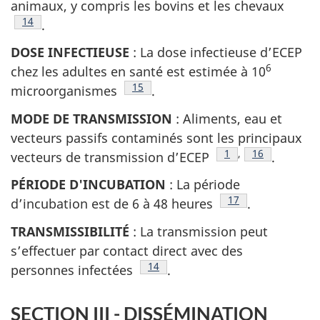
animaux, y compris les bovins et les chevaux
Note de bas de page
14
.
DOSE INFECTIEUSE
: La dose infectieuse d’ECEP
6
chez les adultes en santé est estimée à 10
Note de bas de page
15
microorganismes
.
MODE DE TRANSMISSION
: Aliments, eau et
vecteurs passifs contaminés sont les principaux
Note de bas de pag
1
,
Note de bas 
16
vecteurs de transmission d’ECEP
.
PÉRIODE D'INCUBATION
: La période
Note de bas de pa
17
d’incubation est de 6 à 48 heures
.
TRANSMISSIBILITÉ
: La transmission peut
s’effectuer par contact direct avec des
Note de bas de page
14
personnes infectées
.
SECTION III - DISSÉMINATION