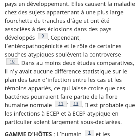
pays en développement. Elles causent la maladie
chez des sujets appartenant à une plus large
fourchette de tranches d’âge et ont été
associées à des éclosions dans des pays
Note de bas de page
9
développés
. Cependant,
l’entéropathogénicité et le rôle de certaines
souches atypiques soulèvent la controverse
Note de bas de page
10
. Dans au moins deux études comparatives,
il n’y avait aucune différence statistique sur le
plan des taux d’infection entre les cas et les
témoins appariés, ce qui laisse croire que ces
bactéries pourraient faire partie de la flore
Note de bas de page
11
-
Note de bas de page
13
humaine normale
. Il est probable que
les infections à ECEP et à ECEP atypique en
particulier soient largement sous-déclarées.
Note de bas de page
1
GAMME D'HÔTES
: L’humain
et les