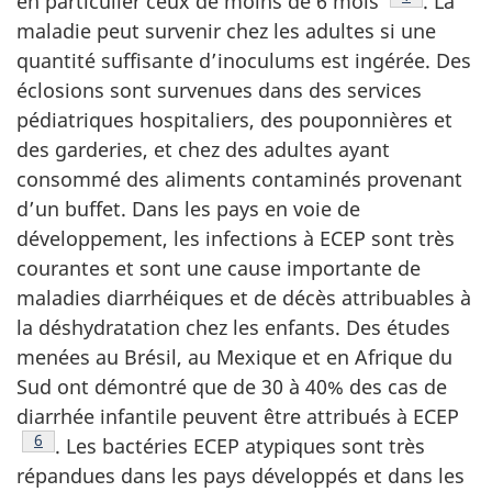
en particulier ceux de moins de 6 mois
. La
maladie peut survenir chez les adultes si une
quantité suffisante d’inoculums est ingérée. Des
éclosions sont survenues dans des services
pédiatriques hospitaliers, des pouponnières et
des garderies, et chez des adultes ayant
consommé des aliments contaminés provenant
d’un buffet. Dans les pays en voie de
développement, les infections à ECEP sont très
courantes et sont une cause importante de
maladies diarrhéiques et de décès attribuables à
la déshydratation chez les enfants. Des études
menées au Brésil, au Mexique et en Afrique du
Sud ont démontré que de 30 à 40% des cas de
diarrhée infantile peuvent être attribués à ECEP
Note de bas de page
6
. Les bactéries ECEP atypiques sont très
répandues dans les pays développés et dans les