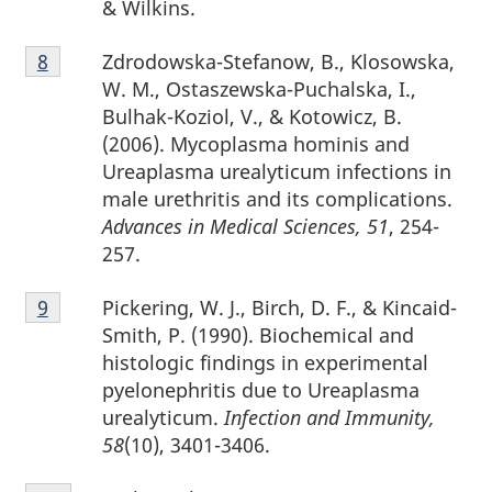
& Wilkins.
page
Notes
7
Zdrodowska-Stefanow, B., Klosowska,
Retour à la référence de la note de bas de page
8
de
W. M., Ostaszewska-Puchalska, I.,
bas
Bulhak-Koziol, V., & Kotowicz, B.
de
(2006). Mycoplasma hominis and
page
Ureaplasma urealyticum infections in
8
male urethritis and its complications.
Advances in Medical Sciences, 51
, 254-
257.
Notes
Pickering, W. J., Birch, D. F., & Kincaid-
Retour à la référence de la note de bas de page
9
de
Smith, P. (1990). Biochemical and
bas
histologic findings in experimental
de
pyelonephritis due to Ureaplasma
page
urealyticum.
Infection and Immunity,
9
58
(10), 3401-3406.
Notes