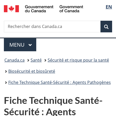
/
Sélec
EN
Passer
Passer
Passer
Government
au
à
à
de
of
contenu
«
la
Canada
Recherche
Rechercher
principal
Au
version
Rec
la
dans
sujet
HTML
Canada.ca
du
simplifiée
langu
Menu
gouvernement
MENU
PRINCIPAL
»
Vous
Canada.ca
Santé
Sécurité et risque pour la santé
êtes
Biosécurité et biosûreté
ici :
Fiche Technique Santé-Sécurité : Agents Pathogènes
Fiche Technique Santé-
Sécurité : Agents