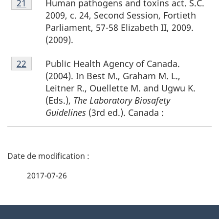
Human pathogens and toxins act. S.C.
Retour à la référence de la note de bas de page
21
de
2009, c. 24, Second Session, Fortieth
bas
Parliament, 57-58 Elizabeth II, 2009.
de
(2009).
page
Notes
21
Public Health Agency of Canada.
Retour à la référence de la note de bas de page
22
de
(2004). In Best M., Graham M. L.,
bas
Leitner R., Ouellette M. and Ugwu K.
de
(Eds.),
The Laboratory Biosafety
page
Guidelines
(3rd ed.). Canada :
22
D
é
2017-07-26
t
À
a