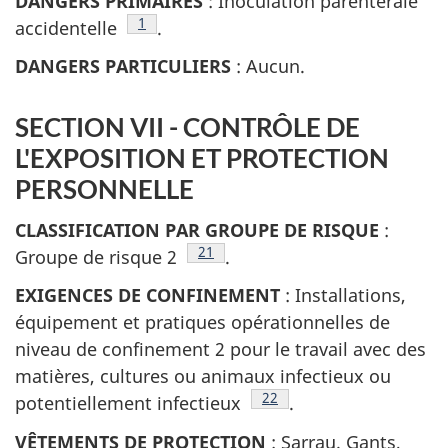
DANGERS PRIMAIRES
: Inoculation parentérale
Note de bas de page
1
accidentelle
.
DANGERS PARTICULIERS
: Aucun.
SECTION VII - CONTRÔLE DE
L'EXPOSITION ET PROTECTION
PERSONNELLE
CLASSIFICATION PAR GROUPE DE RISQUE
:
Note de bas de page
21
Groupe de risque 2
.
EXIGENCES DE CONFINEMENT
: Installations,
équipement et pratiques opérationnelles de
niveau de confinement 2 pour le travail avec des
matières, cultures ou animaux infectieux ou
Note de bas de page
22
potentiellement infectieux
.
VÊTEMENTS DE PROTECTION
: Sarrau. Gants,