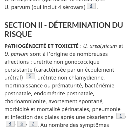
Note de bas de page
4
U. parvum (qui inclut 4 sérovars)
.
SECTION II - DÉTERMINATION DU
RISQUE
PATHOGÉNICITÉ ET TOXICITÉ
:
U. urealyticum
et
U. parvum
sont à l’origine de nombreuses
affections : urétrite non gonococcique
persistante (caractérisée par un écoulement
Note de bas de page
5
urétral)
, urétrite non chlamydienne,
mortinaissance ou prématurité, bactériémie
postnatale, endométrite postnatale,
chorioamnionite, avortement spontané,
morbidité et mortalité périnatales, pneumonie
Note 
1
,
et infection des plaies après une césarienne
Note de bas de page
4
,
Note de bas de page
6
,
Note de bas de page
7
. Au nombre des symptômes