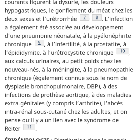
courants figurent la dysurie, les douleurs
hypogastriques, le gonflement du méat chez les
Note de bas de page
7
,
Note de bas de page
8
deux sexes et l’urétrorrhée
. L’infection
a également été associée au développement
d’une pneumonie néonatale, à la pyélonéphrite
Note de bas de page
9
chronique
, à l’infertilité, à la prostatite, à
Note de 
10
l’épididymite, à l’urétrocystite chronique
,
aux calculs urinaires, au petit poids chez les
nouveau‑nés, à la méningite, à la pneumopathie
chronique (également connue sous le nom de
dysplasie bronchopulmonaire, DBP), à des
infections de prothèse aortique, à des maladies
extra‑génitales (y compris l’arthrite), l’abcès
intra‑rénal sous‑cutané chez les adultes, et on
pense qu’il y a un lien avec le syndrome de
Note de bas de page
11
Reiter
.