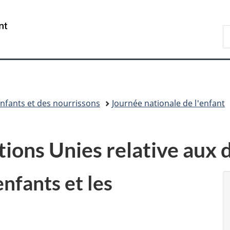
Passer
Passer
Passer
au
à
à
/
R
contenu
«
la
Government
d
principal
Au
version
of
C
sujet
HTML
Canada
du
simplifiée
gouvernement
»
nfants et des nourrissons
Journée nationale de l'enfant
ons Unies relative aux d
nfants et les