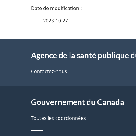
D
é
2023-10-27
t
À
a
Agence de la santé publique 
propos
i
de
Contactez-nous
l
ce
s
site
Gouvernement du Canada
d
e
Toutes les coordonnées
l