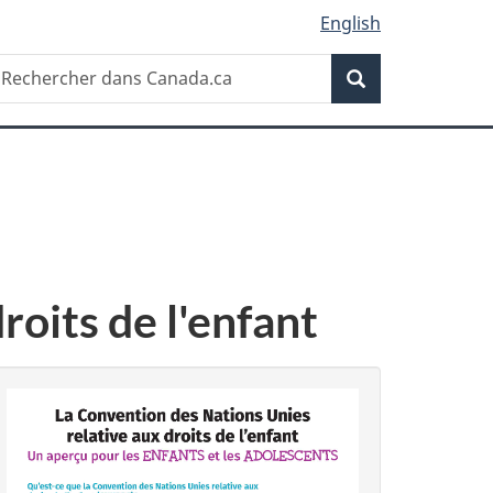
English
Recherche
echercher
Recherche
ans
anada.ca
roits de l'enfant