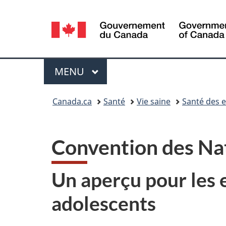
Sélection
de
la
Menu
MENU
PRINCIPAL
langue
Vous
Canada.ca
Santé
Vie saine
Santé des e
êtes
ici :
Convention des Nati
Un aperçu pour les e
adolescents