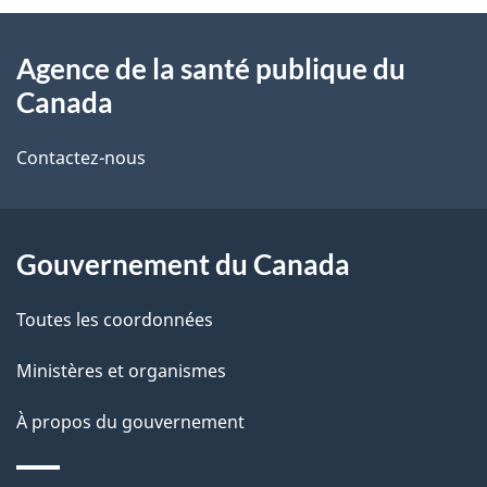
À
a
Agence de la santé publique du
propos
i
Canada
de
l
Contactez-nous
ce
s
site
d
Gouvernement du Canada
e
l
Toutes les coordonnées
a
Ministères et organismes
p
À propos du gouvernement
a