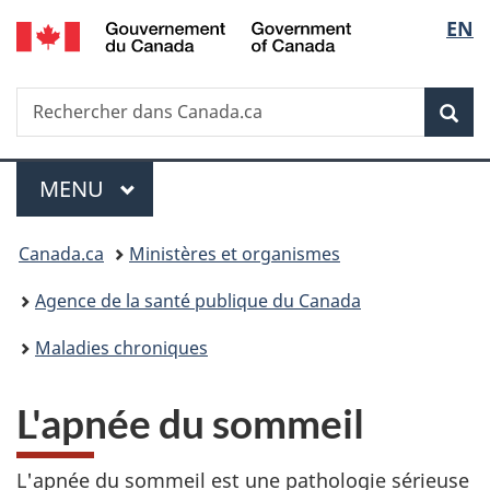
/
Sélec
EN
Passer
Passer
Passer
Government
au
à
à
de
of
contenu
«
la
Canada
Recherche
Rechercher
principal
Au
version
Rec
la
dans
sujet
HTML
Canada.ca
du
simplifiée
langu
Menu
gouvernement
MENU
PRINCIPAL
»
Vous
Canada.ca
Ministères et organismes
êtes
Agence de la santé publique du Canada
ici :
Maladies chroniques
L'apnée du sommeil
L'apnée du sommeil est une pathologie sérieuse