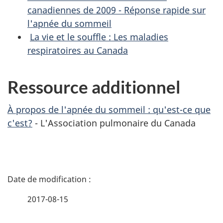
canadiennes de 2009 - Réponse rapide sur
l'apnée du sommeil
La vie et le souffle : Les maladies
respiratoires au Canada
Ressource additionnel
À propos de l'apnée du sommeil : qu'est-ce que
c'est?
- L'Association pulmonaire du Canada
D
é
2017-08-15
t